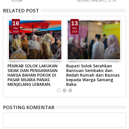
Kotak.
WISNU ANDIKO, S.I.K.
RELATED POST
16
13
Mar
Mar
2026
2026
AB
PEMKAB SOLOK LAKUKAN
Bupati Solok Serahkan
B
SIDAK DAN PENGAWASAN
Bantuan Sembako dan
S
N
HARGA BAHAN POKOK DI
Bedah Rumah dari Baznas
K
A
PASAR MUARA PANAS
kepada Warga Saniang
M
MENJELANG LEBARAN.
Baka.
B
POSTING KOMENTAR