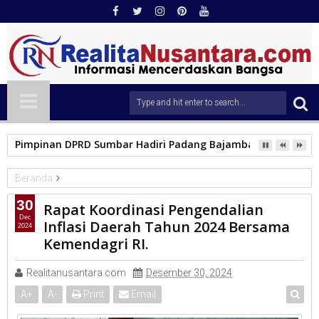
Pimpinan DPRD Sumbar Hadiri Padang Bajamba, Perkuat Pel
Beranda
KAB.SOLOK
30
Rapat Koordinasi Pengendalian
Rapat Koordinasi Pengendalian Inflasi Daerah Tahun 2024
Dec
Inflasi Daerah Tahun 2024 Bersama
2024
Bersama Kemendagri RI.
Kemendagri RI.
Realitanusantara.com
Desember 30, 2024
A
+
A
-
Print
Email