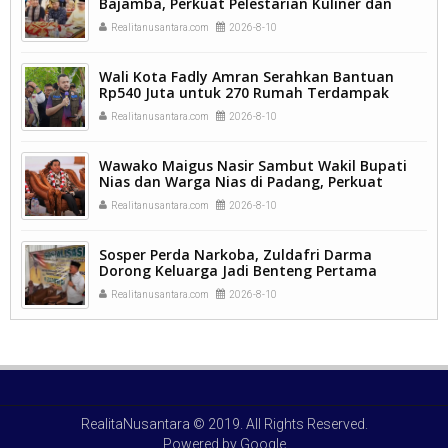
Bajamba, Perkuat Pelestarian Kuliner dan
Semangat Kemanusiaan.
Realitanusantara.com
2026-8-10
Wali Kota Fadly Amran Serahkan Bantuan
Rp540 Juta untuk 270 Rumah Terdampak
Banjir Padang.
Realitanusantara.com
2026-8-10
Wawako Maigus Nasir Sambut Wakil Bupati
Nias dan Warga Nias di Padang, Perkuat
Persaudaraan dalam Keberagaman
Realitanusantara.com
2026-8-10
Sosper Perda Narkoba, Zuldafri Darma
Dorong Keluarga Jadi Benteng Pertama
Lindungi Generasi Muda
Realitanusantara.com
2026-8-10
RealitaNusantara
© 2019. All Rights Reserved.
Powered by
Google