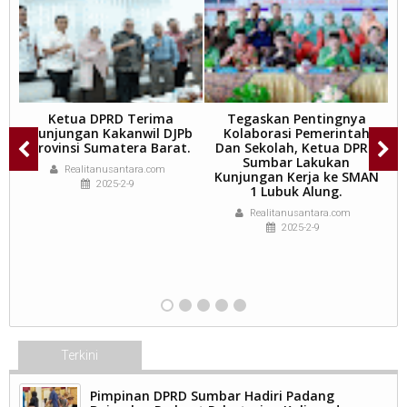
Ketua DPRD Terima
Tegaskan Pentingnya
Kunjungan Kakanwil DJPb
Kolaborasi Pemerintah
a
Provinsi Sumatera Barat.
Dan Sekolah, Ketua DPRD
Sumbar Lakukan
S
Realitanusantara.com
ja
Kunjungan Kerja ke SMAN
B
2025-2-9
1 Lubuk Alung.
Realitanusantara.com
2025-2-9
Terkini
Pimpinan DPRD Sumbar Hadiri Padang