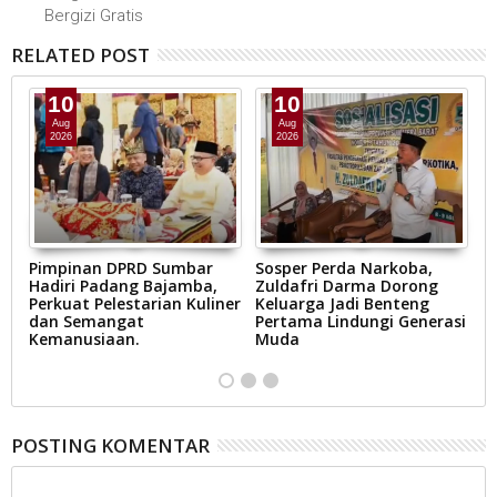
Bergizi Gratis
RELATED POST
10
10
Aug
Aug
2026
2026
Pimpinan DPRD Sumbar
Sosper Perda Narkoba,
In
Hadiri Padang Bajamba,
Zuldafri Darma Dorong
P
Perkuat Pelestarian Kuliner
Keluarga Jadi Benteng
W
dan Semangat
Pertama Lindungi Generasi
B
Kemanusiaan.
Muda
G
POSTING KOMENTAR