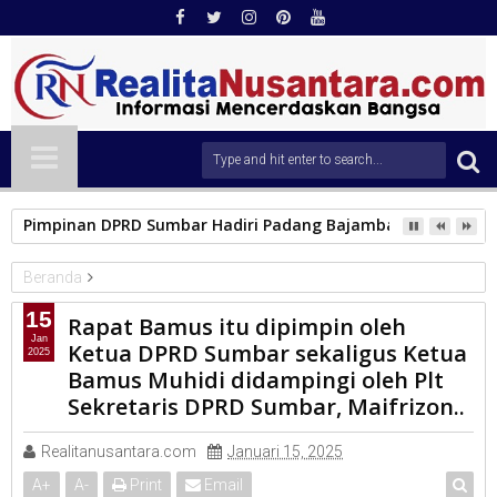
Pimpinan DPRD Sumbar Hadiri Padang Bajamba, Perkuat Pel
Beranda
PARLEMEN
15
Rapat Bamus itu dipimpin oleh
Rapat Bamus itu dipimpin oleh Ketua DPRD Sumbar sekaligus
Jan
Ketua DPRD Sumbar sekaligus Ketua
2025
Ketua Bamus Muhidi didampingi oleh Plt Sekretaris DPRD
Bamus Muhidi didampingi oleh Plt
Sumbar, Maifrizon..
Sekretaris DPRD Sumbar, Maifrizon..
Realitanusantara.com
Januari 15, 2025
A
+
A
-
Print
Email