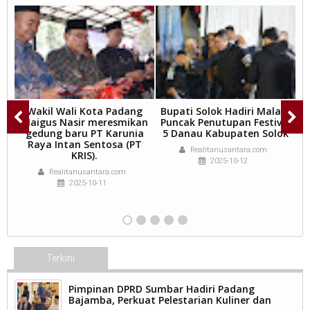
y
Wakil Wali Kota Padang
Bupati Solok Hadiri Malam
Maigus Nasir meresmikan
Puncak Penutupan Festival
gedung baru PT Karunia
5 Danau Kabupaten Solok
Raya Intan Sentosa (PT
Realitanusantara.com
er
KRIS).
2025-10-12
8,
Realitanusantara.com
2025-10-11
Terkini
Pimpinan DPRD Sumbar Hadiri Padang
Bajamba, Perkuat Pelestarian Kuliner dan