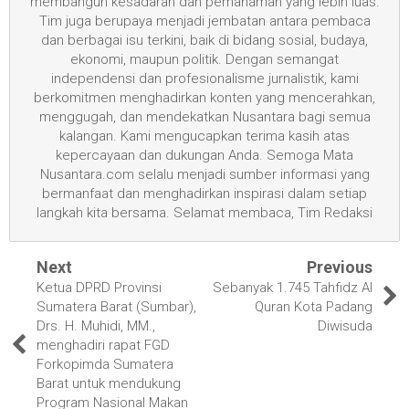
membangun kesadaran dan pemahaman yang lebih luas.
Tim juga berupaya menjadi jembatan antara pembaca
dan berbagai isu terkini, baik di bidang sosial, budaya,
ekonomi, maupun politik. Dengan semangat
independensi dan profesionalisme jurnalistik, kami
berkomitmen menghadirkan konten yang mencerahkan,
menggugah, dan mendekatkan Nusantara bagi semua
kalangan. Kami mengucapkan terima kasih atas
kepercayaan dan dukungan Anda. Semoga Mata
Nusantara.com selalu menjadi sumber informasi yang
bermanfaat dan menghadirkan inspirasi dalam setiap
langkah kita bersama. Selamat membaca, Tim Redaksi
Next
Previous
Ketua DPRD Provinsi
Sebanyak 1.745 Tahfidz Al
Sumatera Barat (Sumbar),
Quran Kota Padang
Drs. H. Muhidi, MM.,
Diwisuda
menghadiri rapat FGD
Forkopimda Sumatera
Barat untuk mendukung
Program Nasional Makan