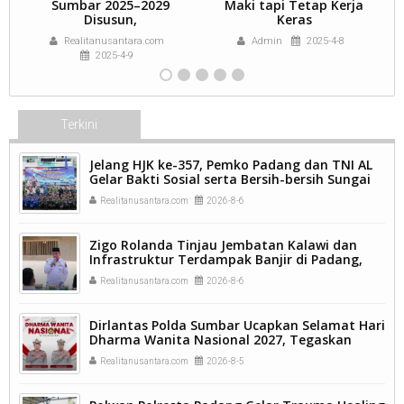
Sumbar 2025–2029
Maki tapi Tetap Kerja
Disusun,
Keras
Realitanusantara.com
Admin
2025-4-8
2025-4-9
Terkini
Jelang HJK ke-357, Pemko Padang dan TNI AL
Gelar Bakti Sosial serta Bersih-bersih Sungai
Batang Arau.
Realitanusantara.com
2026-8-6
Zigo Rolanda Tinjau Jembatan Kalawi dan
Infrastruktur Terdampak Banjir di Padang,
Pemulihan Pascabencana Jadi Prioritas.
Realitanusantara.com
2026-8-6
Dirlantas Polda Sumbar Ucapkan Selamat Hari
Dharma Wanita Nasional 2027, Tegaskan
Peran Perempuan sebagai Pilar Bangsa
Realitanusantara.com
2026-8-5