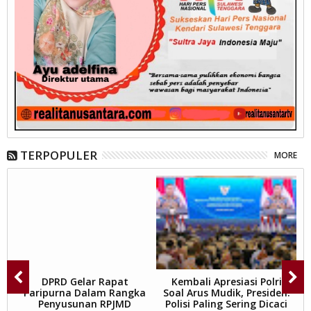
TERPOPULER
MORE
al
DPRD Gelar Rapat
Kembali Apresiasi Polri
P
au
Paripurna Dalam Rangka
Soal Arus Mudik, Presiden:
an
Penyusunan RPJMD
Polisi Paling Sering Dicaci