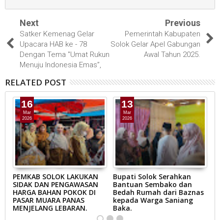
Next
Previous
Satker Kemenag Gelar
Pemerintah Kabupaten
Upacara HAB ke - 78
Solok Gelar Apel Gabungan
Dengan Tema "Umat Rukun
Awal Tahun 2025.
Menuju Indonesia Emas”,
RELATED POST
16
13
Mar
Mar
2026
2026
AB
PEMKAB SOLOK LAKUKAN
Bupati Solok Serahkan
B
SIDAK DAN PENGAWASAN
Bantuan Sembako dan
S
N
HARGA BAHAN POKOK DI
Bedah Rumah dari Baznas
K
A
PASAR MUARA PANAS
kepada Warga Saniang
M
MENJELANG LEBARAN.
Baka.
B