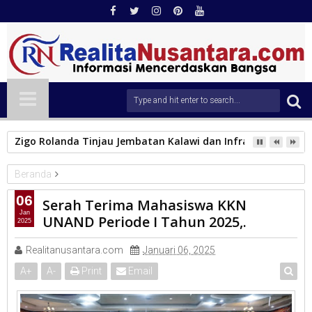
Zigo Rolanda Tinjau Jembatan Kalawi dan Infrastruktur Ter
Beranda
KAB.SOLOK
06
Serah Terima Mahasiswa KKN
Serah Terima Mahasiswa KKN UNAND Periode I Tahun 2025,.
Jan
UNAND Periode I Tahun 2025,.
2025
Realitanusantara.com
Januari 06, 2025
A
+
A
-
Print
Email