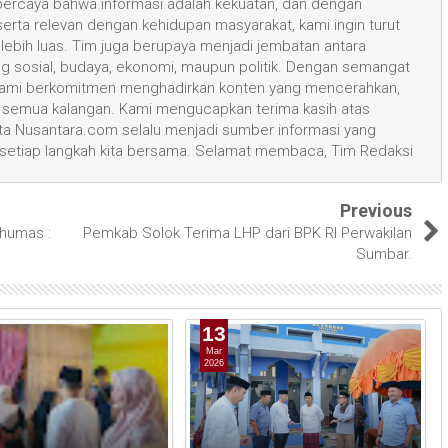
 percaya bahwa informasi adalah kekuatan, dan dengan
 serta relevan dengan kehidupan masyarakat, kami ingin turut
ih luas. Tim juga berupaya menjadi jembatan antara
ang sosial, budaya, ekonomi, maupun politik. Dengan semangat
, kami berkomitmen menghadirkan konten yang mencerahkan,
semua kalangan. Kami mengucapkan terima kasih atas
 Nusantara.com selalu menjadi sumber informasi yang
 setiap langkah kita bersama. Selamat membaca, Tim Redaksi
Previous
humas :
Pemkab Solok Terima LHP dari BPK RI Perwakilan
Sumbar.
13
Mar
2026