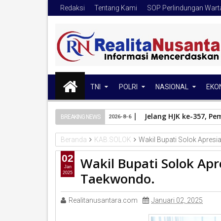
Redaksi
Tentang Kami
SOP Perlindungan War
TNI
POLRI
NASIONAL
EKO
Jelang HJK ke-357, Pe
BREAKING NEWS
2026-8-6
Beranda
KAB.SOLOK
Wakil Bupati Solok Apres
02
Wakil Bupati Solok Ap
Jan
Taekwondo.
2025
Realitanusantara.com
Januari 02, 2025