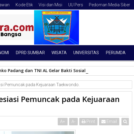
tawan
Kode Etik
Visi dan Misi
UU Pers
Pedoman Media Siber
NOMI
DPRD SUMBAR
WISATA
UNIVERSITAS
PERUMDA
mko Padang dan TNI AL Gelar Bakti Sosial serta Bersih-bersih S
iasi Pemuncak pada Kejuaraan Taekwondo.
resiasi Pemuncak pada Kejuaraan
A
+
A
-
Print
Email