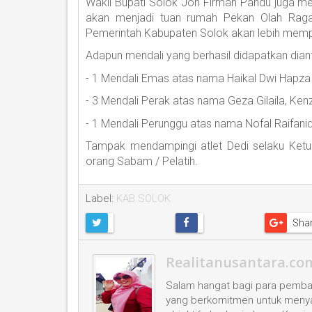
Wakil Bupati Solok Jon Firman Pandu juga 
akan menjadi tuan rumah Pekan Olah Raga 
Pemerintah Kabupaten Solok akan lebih memper
Adapun mendali yang berhasil didapatkan dian
- 1 Mendali Emas atas nama Haikal Dwi Hapza
- 3 Mendali Perak atas nama Geza Gilaila, Ken
- 1 Mendali Perunggu atas nama Nofal Raifanid
Tampak mendampingi atlet Dedi selaku Ke
orang Sabam / Pelatih.
Label:
KAB.SOLOK
Sha
Realitanusantara.co
Salam hangat bagi para pembac
yang berkomitmen untuk menyaji