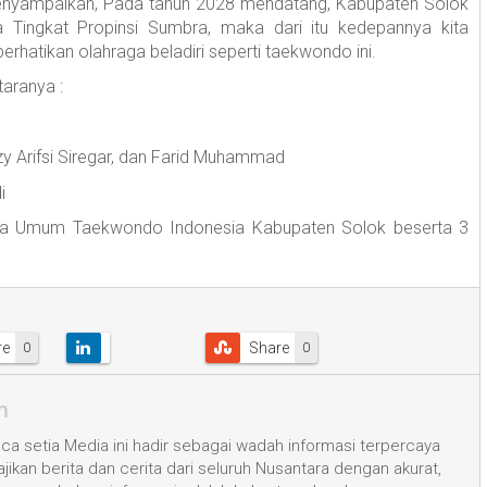
menyampaikan, Pada tahun 2028 mendatang, Kabupaten Solok
Tingkat Propinsi Sumbra, maka dari itu kedepannya kita
hatikan olahraga beladiri seperti taekwondo ini.
taranya :
zy Arifsi Siregar, dan Farid Muhammad
i
tua Umum Taekwondo Indonesia Kabupaten Solok beserta 3
re
Share
0
0
m
a setia Media ini hadir sebagai wadah informasi terpercaya
kan berita dan cerita dari seluruh Nusantara dengan akurat,