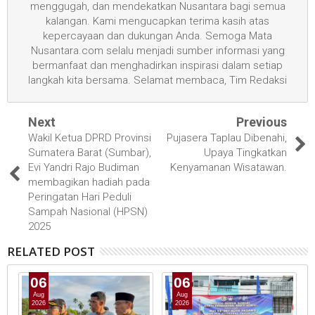
menggugah, dan mendekatkan Nusantara bagi semua
kalangan. Kami mengucapkan terima kasih atas
kepercayaan dan dukungan Anda. Semoga Mata
Nusantara.com selalu menjadi sumber informasi yang
bermanfaat dan menghadirkan inspirasi dalam setiap
langkah kita bersama. Selamat membaca, Tim Redaksi
Next
Previous
Wakil Ketua DPRD Provinsi
Pujasera Taplau Dibenahi,
Sumatera Barat (Sumbar),
Upaya Tingkatkan
Evi Yandri Rajo Budiman
Kenyamanan Wisatawan.
membagikan hadiah pada
Peringatan Hari Peduli
Sampah Nasional (HPSN)
2025
RELATED POST
06
06
Aug
Aug
2026
2026