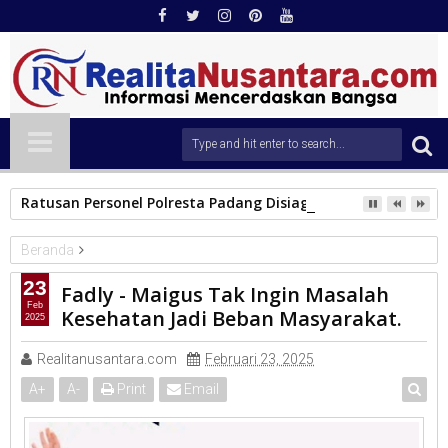
Ratusan Personel Polresta Padang Disiagakan Amankan Pera
Beranda
PEMKO PADANG
23
Fadly - Maigus Tak Ingin Masalah
Fadly - Maigus Tak Ingin Masalah Kesehatan Jadi Beban
Feb
Kesehatan Jadi Beban Masyarakat.
2025
Masyarakat.
Realitanusantara.com
Februari 23, 2025
A
+
A
-
Print
Email