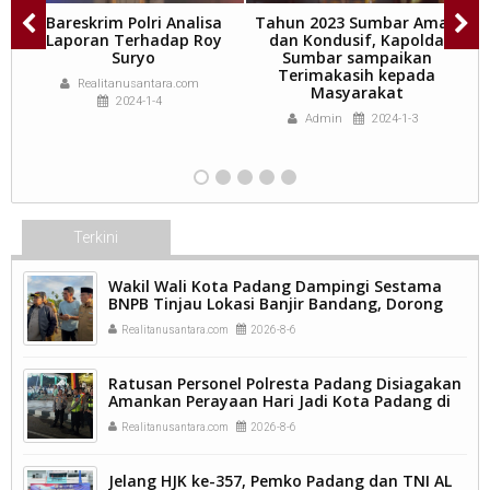
ya
Bareskrim Polri Analisa
Tahun 2023 Sumbar Aman
t
Laporan Terhadap Roy
dan Kondusif, Kapolda
H
Suryo
Sumbar sampaikan
an
Terimakasih kepada
Realitanusantara.com
Masyarakat
2024-1-4
Admin
2024-1-3
Terkini
Wakil Wali Kota Padang Dampingi Sestama
BNPB Tinjau Lokasi Banjir Bandang, Dorong
Percepatan Penanganan Pascabencana.
Realitanusantara.com
2026-8-6
Ratusan Personel Polresta Padang Disiagakan
Amankan Perayaan Hari Jadi Kota Padang di
Kawasan Pantai Padang.
Realitanusantara.com
2026-8-6
Jelang HJK ke-357, Pemko Padang dan TNI AL