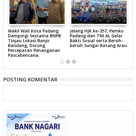
Wakil Wali Kota Padang
Jelang HJK ke-357, Pemko
Z
Dampingi Sestama BNPB
Padang dan TNI AL Gelar
J
Tinjau Lokasi Banjir
Bakti Sosial serta Bersih-
I
m
Bandang, Dorong
bersih Sungai Batang Arau.
Ba
Percepatan Penanganan
P
Pascabencana.
Ja
POSTING KOMENTAR