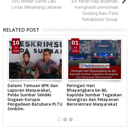
OPD terkait Survei Lalu
Evi Yandri Rajo Budiman,
Lintas Menjelang Lebaran
menghadiri peresmian
Gedung Baru Panti
Rehabilitasi Sosial.
RELATED POST
10
01
Jul
Jul
2026
2026
Dalami Temuan BPK dan
Peringati Hari
S
Laporan Masyarakat,
Bhayangkara ke-80,
S
n
Polda Sumbar Selidiki
Kapolda Sumbar Tegaskan
Ja
Dugaan Korupsi
Sinergitas dan Pelayanan
Pengadaan Batubara PLTU
Berorientasi Masyarakat
Ombilin.