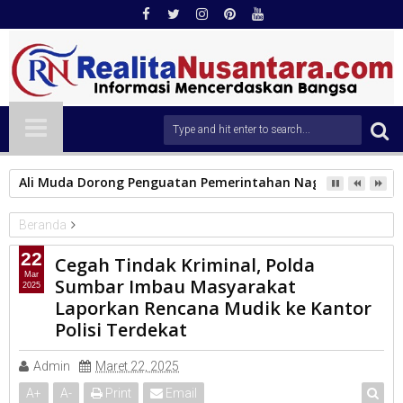
Ali Muda Dorong Penguatan Pemerintahan Nagari dan Partis
Beranda
Kapolda Sumbar
22
Cegah Tindak Kriminal, Polda
Cegah Tindak Kriminal, Polda Sumbar Imbau Masyarakat
Mar
Sumbar Imbau Masyarakat
2025
Laporkan Rencana Mudik ke Kantor Polisi Terdekat
Laporkan Rencana Mudik ke Kantor
Polisi Terdekat
Admin
Maret 22, 2025
A
+
A
-
Print
Email