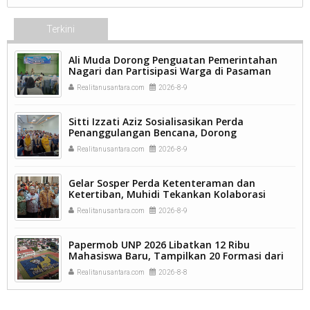
Terkini
Ali Muda Dorong Penguatan Pemerintahan
Nagari dan Partisipasi Warga di Pasaman
Barat.
Realitanusantara.com
2026-8-9
Sitti Izzati Aziz Sosialisasikan Perda
Penanggulangan Bencana, Dorong
Masyarakat Ketaping Perkuat Kesiapsiagaan.
Realitanusantara.com
2026-8-9
Gelar Sosper Perda Ketenteraman dan
Ketertiban, Muhidi Tekankan Kolaborasi
Pemerintah dan Masyarakat.
Realitanusantara.com
2026-8-9
Papermob UNP 2026 Libatkan 12 Ribu
Mahasiswa Baru, Tampilkan 20 Formasi dari
9.250 Kavling.
Realitanusantara.com
2026-8-8