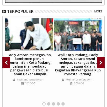
TERPOPULER
MORE
Fadly Amran menegaskan
Wali Kota Padang, Fadly
komitmen penuh
Amran, secara resmi
M
Pemerintah Kota Padang
melepas sekaligus ikut
dalam memperkuat
ambil bagian dalam
sm
pengawasan distribusi
kegiatan Bhayangkara Run
Bahan Bakar Minyak.
Polresta Padang.
Realitanusantara.com
Realitanusantara.com
2026-6-5
2026-6-8