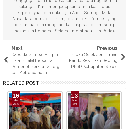
menggugah, dan mendekatkan Nusantara bagi semua
kalangan. Kami mengucapkan terima kasih atas
kepercayaan dan dukungan Anda. Semoga Mata
Nusantara.com selalu menjadi sumber informasi yang
bermanfaat dan menghadirkan inspirasi dalam setiap
langkah kita bersama. Selamat membaca, Tim Redaksi
Next
Previous
Kapolda Sumbar Pimpin
Bupati Solok Jon Firman
Halal Bihalal Bersama
Pandu Resmikan Gedung
Personel, Perkuat Sinergi
DPRD Kabupaten Solok.
dan Kebersamaan
RELATED POST
16
13
Mar
Mar
2026
2026