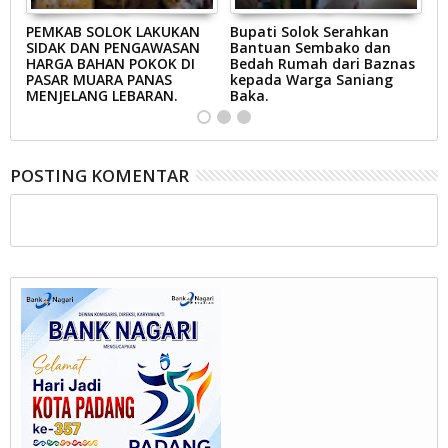
AB
PEMKAB SOLOK LAKUKAN
Bupati Solok Serahkan
B
SIDAK DAN PENGAWASAN
Bantuan Sembako dan
S
N
HARGA BAHAN POKOK DI
Bedah Rumah dari Baznas
K
A
PASAR MUARA PANAS
kepada Warga Saniang
M
MENJELANG LEBARAN.
Baka.
B
POSTING KOMENTAR