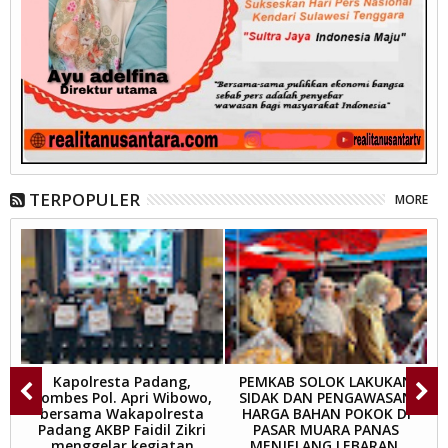
TERPOPULER
MORE
Kapolresta Padang,
PEMKAB SOLOK LAKUKAN
Kombes Pol. Apri Wibowo,
SIDAK DAN PENGAWASAN
P
bersama Wakapolresta
HARGA BAHAN POKOK DI
Padang AKBP Faidil Zikri
PASAR MUARA PANAS
menggelar kegiatan
MENJELANG LEBARAN.