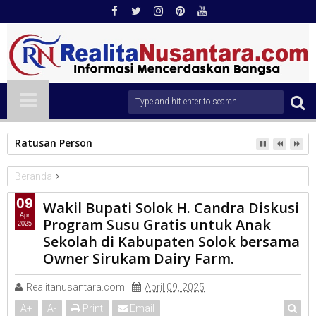
Ratusan Personel Polresta Padang Disiagakan Amankan Pera
Beranda
KAB.SOLOK
09
Wakil Bupati Solok H. Candra Diskusi
Wakil Bupati Solok H. Candra Diskusi Program Susu Gratis untuk
Apr
Program Susu Gratis untuk Anak
2025
Anak Sekolah di Kabupaten Solok bersama Owner Sirukam Dairy
Sekolah di Kabupaten Solok bersama
Farm.
Owner Sirukam Dairy Farm.
Realitanusantara.com
April 09, 2025
A
+
A
-
Print
Email