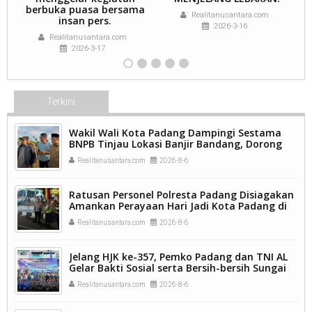
berbuka puasa bersama
Realitanusantara.com
insan pers.
2026-3-16
Realitanusantara.com
2026-3-17
Terkini
Wakil Wali Kota Padang Dampingi Sestama
BNPB Tinjau Lokasi Banjir Bandang, Dorong
Percepatan Penanganan Pascabencana.
Realitanusantara.com
2026-8-6
Ratusan Personel Polresta Padang Disiagakan
Amankan Perayaan Hari Jadi Kota Padang di
Kawasan Pantai Padang.
Realitanusantara.com
2026-8-6
Jelang HJK ke-357, Pemko Padang dan TNI AL
Gelar Bakti Sosial serta Bersih-bersih Sungai
Batang Arau.
Realitanusantara.com
2026-8-6