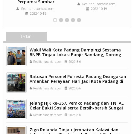
Perpamsi Sumbar.
Realitanusantara.com
Realitanusantara.com
2022-10-19
2022-10-15
Terkini
Wakil Wali Kota Padang Dampingi Sestama
BNPB Tinjau Lokasi Banjir Bandang, Dorong
Percepatan Penanganan Pascabencana.
Realitanusantara.com
2026-8-6
Ratusan Personel Polresta Padang Disiagakan
Amankan Perayaan Hari Jadi Kota Padang di
Kawasan Pantai Padang.
Realitanusantara.com
2026-8-6
Jelang HJK ke-357, Pemko Padang dan TNI AL
Gelar Bakti Sosial serta Bersih-bersih Sungai
Batang Arau.
Realitanusantara.com
2026-8-6
Zigo Rolanda Tinjau Jembatan Kalawi dan