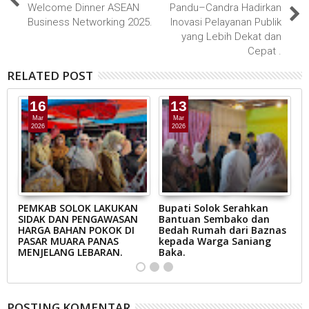
Welcome Dinner ASEAN
Pandu–Candra Hadirkan
Business Networking 2025.
Inovasi Pelayanan Publik
yang Lebih Dekat dan
Cepat .
RELATED POST
16
13
Mar
Mar
2026
2026
AB
PEMKAB SOLOK LAKUKAN
Bupati Solok Serahkan
B
SIDAK DAN PENGAWASAN
Bantuan Sembako dan
S
N
HARGA BAHAN POKOK DI
Bedah Rumah dari Baznas
K
A
PASAR MUARA PANAS
kepada Warga Saniang
M
MENJELANG LEBARAN.
Baka.
B
POSTING KOMENTAR