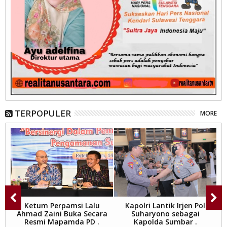
TERPOPULER
MORE
Ketum Perpamsi Lalu
Kapolri Lantik Irjen Pol
Ahmad Zaini Buka Secara
Suharyono sebagai
Resmi Mapamda PD .
Kapolda Sumbar .
P