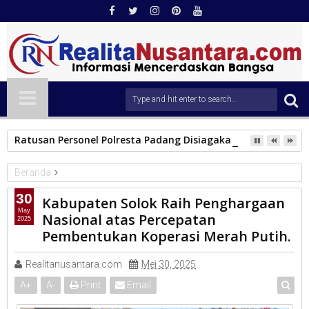
Ratusan Personel Polresta Padang Disiagakan Amankan Pera
Beranda
KAB.SOLOK
30
Kabupaten Solok Raih Penghargaan
Kabupaten Solok Raih Penghargaan Nasional atas Percepatan
May
Nasional atas Percepatan
2025
Pembentukan Koperasi Merah Putih.
Pembentukan Koperasi Merah Putih.
Realitanusantara.com
Mei 30, 2025
A
+
A
-
Print
Email