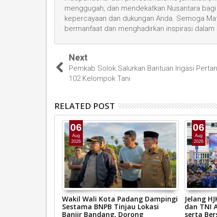
menggugah, dan mendekatkan Nusantara bagi 
kepercayaan dan dukungan Anda. Semoga Mata
bermanfaat dan menghadirkan inspirasi dalam
Next
Pemkab Solok Salurkan Bantuan Irigasi Pertan
102 Kelompok Tani
RELATED POST
06
06
Aug
Aug
2026
2026
g Kerahkan
Wakil Wali Kota Padang Dampingi
Jelang H
ni Banjir,
Sestama BNPB Tinjau Lokasi
dan TNI A
an Dapur Umum
Banjir Bandang, Dorong
serta Ber