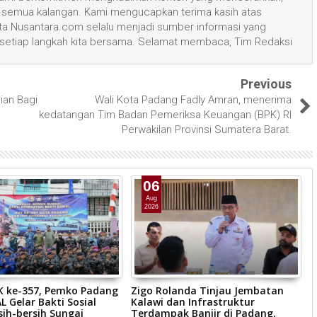
semua kalangan. Kami mengucapkan terima kasih atas
 Nusantara.com selalu menjadi sumber informasi yang
 setiap langkah kita bersama. Selamat membaca, Tim Redaksi
Previous
ian Bagi
Wali Kota Padang Fadly Amran, menerima
kedatangan Tim Badan Pemeriksa Keuangan (BPK) RI
Perwakilan Provinsi Sumatera Barat.
06
Aug
2026
JK ke-357, Pemko Padang
Zigo Rolanda Tinjau Jembatan
W
L Gelar Bakti Sosial
Kalawi dan Infrastruktur
S
sih-bersih Sungai
Terdampak Banjir di Padang,
B