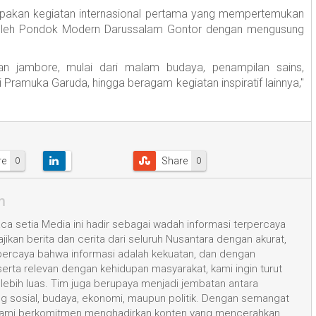
kan kegiatan internasional pertama yang mempertemukan
s oleh Pondok Modern Darussalam Gontor dengan mengusung
an jambore, mulai dari malam budaya, penampilan sains,
 Pramuka Garuda, hingga beragam kegiatan inspiratif lainnya,"
re
Share
0
0
m
a setia Media ini hadir sebagai wadah informasi terpercaya
kan berita dan cerita dari seluruh Nusantara dengan akurat,
 percaya bahwa informasi adalah kekuatan, dan dengan
 serta relevan dengan kehidupan masyarakat, kami ingin turut
ih luas. Tim juga berupaya menjadi jembatan antara
ang sosial, budaya, ekonomi, maupun politik. Dengan semangat
, kami berkomitmen menghadirkan konten yang mencerahkan,