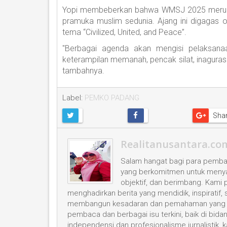
Yopi membeberkan bahwa WMSJ 2025 merupa
pramuka muslim sedunia. Ajang ini digaga
tema “Civilized, United, and Peace”.
"Berbagai agenda akan mengisi pelaksana
keterampilan memanah, pencak silat, inagurasi
tambahnya.
Label:
PEMKO PADANG
Sha
Realitanusantara.co
Salam hangat bagi para pembac
yang berkomitmen untuk menyaji
objektif, dan berimbang. Kami
menghadirkan berita yang mendidik, inspiratif,
membangun kesadaran dan pemahaman yang leb
pembaca dan berbagai isu terkini, baik di bid
independensi dan profesionalisme jurnalistik