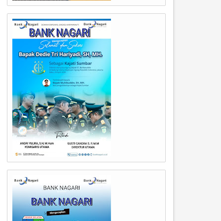
05
04
Aug
Aug
2026
2026
awako Padang Dampingi
Wali Kota Padang Tinjau
estama BNPB Tinjau Lokasi
Penanganan Pascabanjir di
anjir di Lapau Munggu,
Gunung Sariak dan Lapau