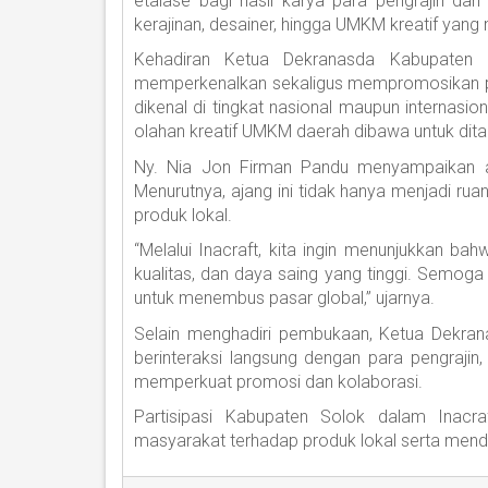
etalase bagi hasil karya para pengrajin dari 
kerajinan, desainer, hingga UMKM kreatif yan
Kehadiran Ketua Dekranasda Kabupaten
memperkenalkan sekaligus mempromosikan p
dikenal di tingkat nasional maupun internasiona
olahan kreatif UMKM daerah dibawa untuk ditam
Ny. Nia Jon Firman Pandu menyampaikan ap
Menurutnya, ajang ini tidak hanya menjadi ru
produk lokal.
“Melalui Inacraft, kita ingin menunjukkan bah
kualitas, dan daya saing yang tinggi. Semog
untuk menembus pasar global,” ujarnya.
Selain menghadiri pembukaan, Ketua Dekran
berinteraksi langsung dengan para pengrajin
memperkuat promosi dan kolaborasi.
Partisipasi Kabupaten Solok dalam Inacr
masyarakat terhadap produk lokal serta mend