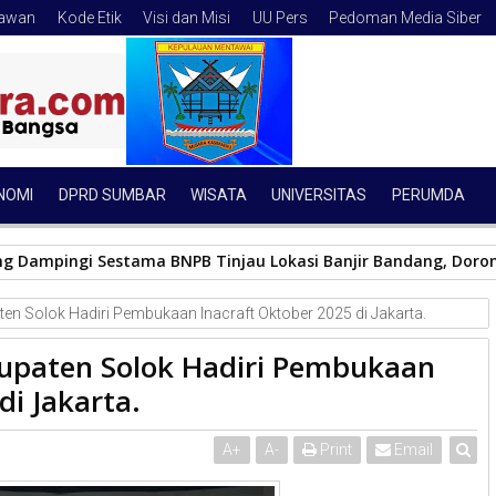
tawan
Kode Etik
Visi dan Misi
UU Pers
Pedoman Media Siber
NOMI
DPRD SUMBAR
WISATA
UNIVERSITAS
PERUMDA
ng Dampingi Sestama BNPB Tinjau Lokasi Banjir Bandang, Dor
n Solok Hadiri Pembukaan Inacraft Oktober 2025 di Jakarta.
upaten Solok Hadiri Pembukaan
di Jakarta.
A
+
A
-
Print
Email