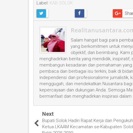
Label:
KAB.SOLOK
Sha
Realitanusantara.co
Salam hangat bagi para pembac
yang berkomitmen untuk menyaji
objektif, dan berimbang. Kami
menghadirkan berita yang mendidik, inspiratif,
membangun kesadaran dan pemahaman yang leb
pembaca dan berbagai isu terkini, baik di bid
independensi dan profesionalisme jurnalistik
menggugah, dan mendekatkan Nusantara bagi 
kepercayaan dan dukungan Anda. Semoga Mata
bermanfaat dan menghadirkan inspirasi dalam
Next
Bupati Solok Hadiri Rapat Kerja dan Penguku
Ketua LKAAM Kecamatan se-Kabupaten Solo
Bakti 2025-2030.