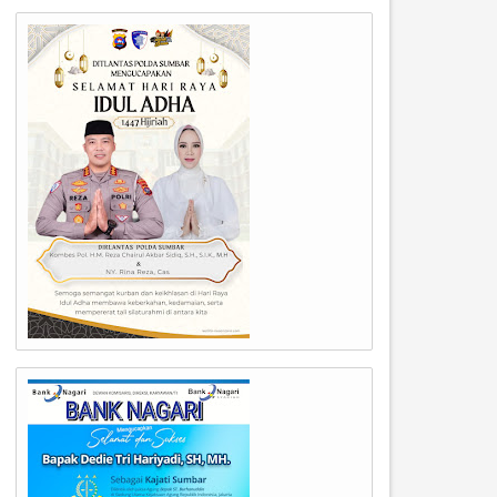
09
09
Mar
Mar
2026
2026
abup Solok Candra Pimpin
Wabup Solok Candra Pimpin
afari Ramadhan di Nagari
Safari Ramadhan di Nagari
alang, Serahkan Bantuan Rp25
Talang, Serahkan Bantuan R
uta untuk Masjid.
Juta untuk Masjid.