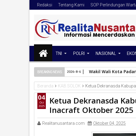
Redaksi
Tentang Kami
SOP Perlindungan War
TNI
POLRI
NASIONAL
EKO
Wakil Wali Kota Pada
BREAKING NEWS
2026-8-6
Beranda
KAB.SOLOK
Ketua Dekranasda Kabupate
04
Ketua Dekranasda Kab
Oct
Inacraft Oktober 2025 
2025
Realitanusantara.com
Oktober 04, 2025