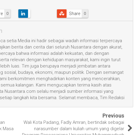
re
Share
0
0
m
a setia Media ini hadir sebagai wadah informasi terpercaya
kan berita dan cerita dari seluruh Nusantara dengan akurat,
 percaya bahwa informasi adalah kekuatan, dan dengan
 serta relevan dengan kehidupan masyarakat, kami ingin turut
ih luas. Tim juga berupaya menjadi jembatan antara
ang sosial, budaya, ekonomi, maupun politik. Dengan semangat
, kami berkomitmen menghadirkan konten yang mencerahkan,
semua kalangan. Kami mengucapkan terima kasih atas
 Nusantara.com selalu menjadi sumber informasi yang
 setiap langkah kita bersama. Selamat membaca, Tim Redaksi
Previous
han
Wali Kota Padang, Fadly Amran, bertindak sebagai
k Masa
narasumber dalam kuliah umum yang digelar
Program Pascasarjana Universitas Muhammadiyah