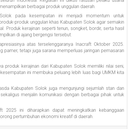
seluruh Indonesia. Kegiatan ini diikuti ratusan pelaku usaha
g menampilkan berbagai produk unggulan daerah.
 Solok pada kesempatan ini menjadi momentum untuk
roduk-produk unggulan khas Kabupaten Solok agar semakin
l. Produk kerajinan seperti tenun, songket, bordir, serta hasil
pilkan di ajang bergengsi tersebut.
resiasinya atas terselenggaranya Inacraft Oktober 2025.
ang pamer, tetapi juga sarana memperluas jaringan pemasaran
wa produk kerajinan dari Kabupaten Solok memiliki nilai seni,
a kesempatan ini membuka peluang lebih luas bagi UMKM kita
asda Kabupaten Solok juga mengunjungi sejumlah stan dan
, sekaligus menjalin komunikasi dengan berbagai pihak untuk
aft 2025 ini diharapkan dapat meningkatkan kebanggaan
orong pertumbuhan ekonomi kreatif di daerah.