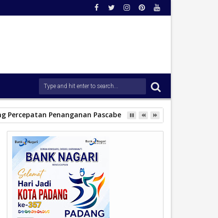
ong Percepatan Penanganan Pascabencana.