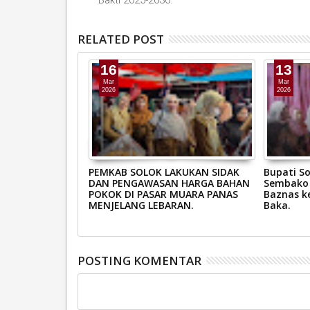
RELATED POST
16
13
Mar
Mar
2026
2026
N PEMKAB SOLOK
PEMKAB SOLOK LAKUKAN SIDAK
Bupati S
L ALBAB, WABUP
DAN PENGAWASAN HARGA BAHAN
Sembako 
 MASYARAKAT
POKOK DI PASAR MUARA PANAS
Baznas k
UDA.
MENJELANG LEBARAN.
Baka.
POSTING KOMENTAR