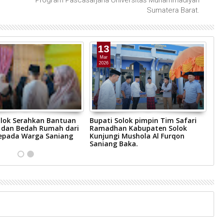
Sumatera Barat.
13
Mar
2026
olok Serahkan Bantuan
Bupati Solok pimpin Tim Safari
W
dan Bedah Rumah dari
Ramadhan Kabupaten Solok
S
epada Warga Saniang
Kunjungi Mushola Al Furqon
T
Saniang Baka.
J