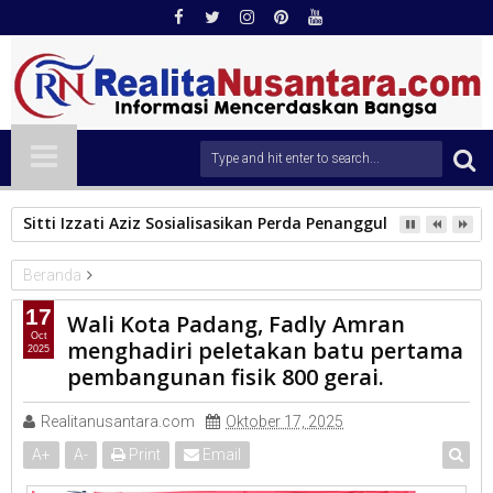
Sitti Izzati Aziz Sosialisasikan Perda Penanggulangan Ben
Beranda
PEMKO PADANG
17
Wali Kota Padang, Fadly Amran
Wali Kota Padang, Fadly Amran menghadiri peletakan batu
Oct
menghadiri peletakan batu pertama
2025
pertama pembangunan fisik 800 gerai.
pembangunan fisik 800 gerai.
Realitanusantara.com
Oktober 17, 2025
A
+
A
-
Print
Email