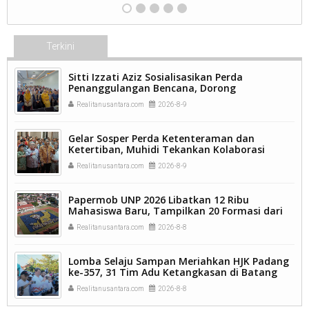
Terkini
Sitti Izzati Aziz Sosialisasikan Perda
Penanggulangan Bencana, Dorong
Masyarakat Ketaping Perkuat Kesiapsiagaan.
Realitanusantara.com
2026-8-9
Gelar Sosper Perda Ketenteraman dan
Ketertiban, Muhidi Tekankan Kolaborasi
Pemerintah dan Masyarakat.
Realitanusantara.com
2026-8-9
Papermob UNP 2026 Libatkan 12 Ribu
Mahasiswa Baru, Tampilkan 20 Formasi dari
9.250 Kavling.
Realitanusantara.com
2026-8-8
Lomba Selaju Sampan Meriahkan HJK Padang
ke-357, 31 Tim Adu Ketangkasan di Batang
Arau.
Realitanusantara.com
2026-8-8