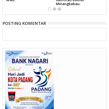
s.
Minangkabau.
P
POSTING KOMENTAR