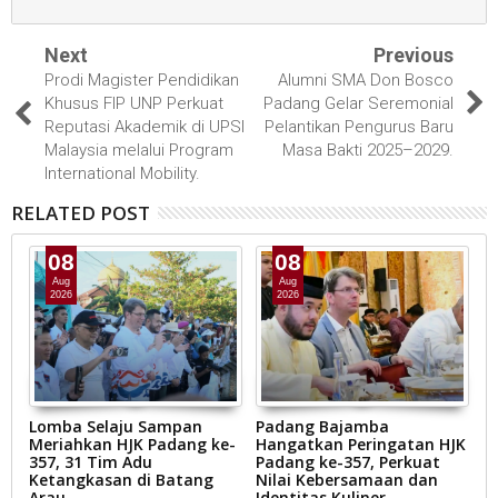
Next
Previous
Prodi Magister Pendidikan
Alumni SMA Don Bosco
Khusus FIP UNP Perkuat
Padang Gelar Seremonial
Reputasi Akademik di UPSI
Pelantikan Pengurus Baru
Malaysia melalui Program
Masa Bakti 2025–2029.
International Mobility.
RELATED POST
08
08
Aug
Aug
2026
2026
gi
Lomba Selaju Sampan
Padang Bajamba
W
Meriahkan HJK Padang ke-
Hangatkan Peringatan HJK
D
357, 31 Tim Adu
Padang ke-357, Perkuat
Ti
Ketangkasan di Batang
Nilai Kebersamaan dan
B
Arau.
Identitas Kuliner
P