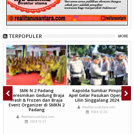
TERPOPULER
MORE
SMK N 2 Padang
Kapolda Sumbar Pimpin
U
r)
Meresmikan Gedung Braja
Apel Gelar Pasukan Operasi
Fresh & Frozen dan Braja
Lilin Singgalang 2024.
)
Event Organizer di SMKN 2
Realitanusantara.com
nk
Padang
2024-12-20
n.
Realitanusantara.com
2024-12-21