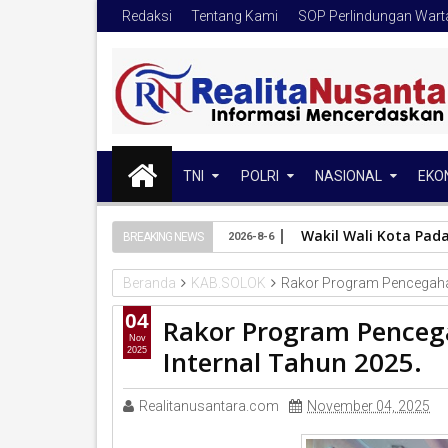
Redaksi
Tentang Kami
SOP Perlindungan War
TNI
POLRI
NASIONAL
EKO
Wakil Wali Kota Pad
BREAKING NEWS
2026-8-6
Beranda
KAB.SOLOK
Rakor Program Pencegaha
04
Rakor Program Penceg
Nov
Internal Tahun 2025.
2025
Realitanusantara.com
November 04, 2025