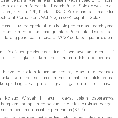
ktorat Jenderal Kementerian Dalam Negeri yaitu Erric Fadhli,
, kemudian dari Pemerintah Daerah Bupati Solok diwakili oleh
sisten, Kepala OPD, Direktur RSUD, Sekretaris dan Inspektur
pektorat, Camat serta Wali Nagari se-Kabupaten Solok.
elain untuk memperkuat tata kelola pemerintah daerah yang
ntum untuk memperkuat sinergi antara Pemerintah Daerah dan
endorong pencapaian indikator MCSP serta penguatan sistem
n efektivitas pelaksanaan fungsi pengawasan internal di
ekaligus meningkatkan komitmen bersama dalam pencegahan
n hanya merugikan keuangan negara, tetapi juga merusak
butuhkan komitmen seluruh elemen pemerintahan untuk secara
rupsi hingga sampai ke tingkat nagari dalam menjalankan
s Korsup Wilayah I Harun Hidayat dalam paparannya
harapkan mampu memperkuat integritas birokrasi dengan
istem pengendalian intern pemerintah (SPIP).