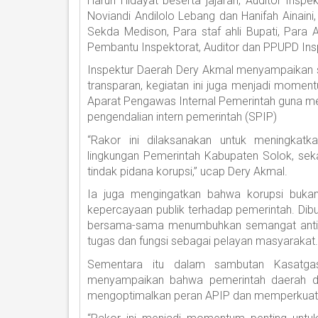
Harun Hidayat beserta jajaran, Auditor Inspe
Noviandi Andilolo Lebang dan Hanifah Ainaini
Sekda Medison, Para staf ahli Bupati, Para A
Pembantu Inspektorat, Auditor dan PPUPD Ins
Inspektur Daerah Dery Akmal menyampaikan s
transparan, kegiatan ini juga menjadi mome
Aparat Pengawas Internal Pemerintah guna m
pengendalian intern pemerintah (SPIP)
“Rakor ini dilaksanakan untuk meningkatka
lingkungan Pemerintah Kabupaten Solok, s
tindak pidana korupsi,” ucap Dery Akmal.
Ia juga mengingatkan bahwa korupsi buka
kepercayaan publik terhadap pemerintah. Di
bersama-sama menumbuhkan semangat antiko
tugas dan fungsi sebagai pelayan masyarakat.
Sementara itu dalam sambutan Kasatga
menyampaikan bahwa pemerintah daerah di
mengoptimalkan peran APIP dan memperkuat s