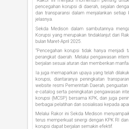
“Rakor ini menjadi momentum penting untu
pencegahan korupsi di daerah, sejalan dengan
dan transparansi dalam menjalankan setiap 
jelasnya.
Sekda Medison dalam sambutannya mengap
Korupsi yang merupakan tindaklanjut dari Ra
bulan Maret-April 2025.
“Pencegahan korupsi tidak hanya menjadi t
perangkat daerah. Melalui pengawasan inter
berjalan sesuai aturan dan memberikan manfaa
Ia juga memaparkan upaya yang telah dilaku
korupsi, diantaranya peningkatan transpara
website resmi Pemerintah Daerah, penguatan
e-catalog serta peningkatan pengawasan int
korupsi (MCSP) bersama KPK, dan juga penin
berbagai pelatihan dan sosialisasi kepada apa
Melalui Rakor ini Sekda Medison menyampa
terus memperkuat sinergi dengan KPK RI da
korupsi dapat berjalan semakin efektif.