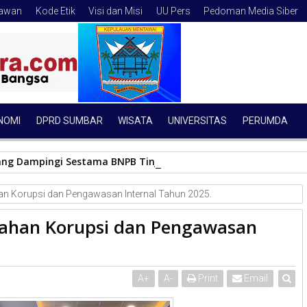
tawan
Kode Etik
Visi dan Misi
UU Pers
Pedoman Media Siber
NOMI
DPRD SUMBAR
WISATA
UNIVERSITAS
PERUMDA
ang Dampingi Sestama BNPB Tinjau Lokasi Banjir Bandang, Do
n Korupsi dan Pengawasan Internal Tahun 2025.
ahan Korupsi dan Pengawasan
A
+
A
-
Print
Email