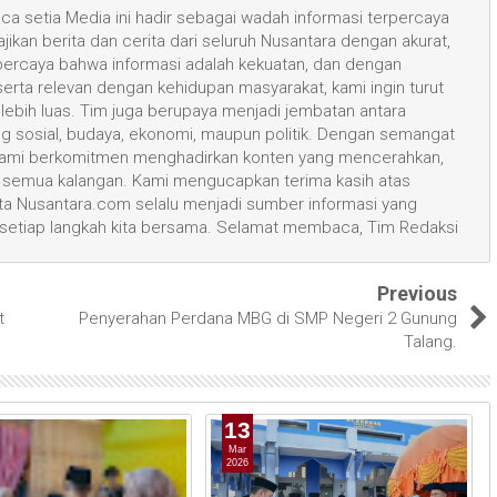
a setia Media ini hadir sebagai wadah informasi terpercaya
kan berita dan cerita dari seluruh Nusantara dengan akurat,
 percaya bahwa informasi adalah kekuatan, dan dengan
 serta relevan dengan kehidupan masyarakat, kami ingin turut
ih luas. Tim juga berupaya menjadi jembatan antara
ang sosial, budaya, ekonomi, maupun politik. Dengan semangat
, kami berkomitmen menghadirkan konten yang mencerahkan,
semua kalangan. Kami mengucapkan terima kasih atas
 Nusantara.com selalu menjadi sumber informasi yang
 setiap langkah kita bersama. Selamat membaca, Tim Redaksi
Previous
t
Penyerahan Perdana MBG di SMP Negeri 2 Gunung
Talang.
13
Mar
2026