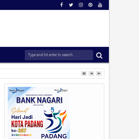
rong Percepatan Penanganan Pascabencana.