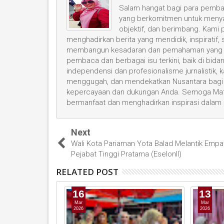
Salam hangat bagi para pembac
yang berkomitmen untuk menyaji
objektif, dan berimbang. Kami
menghadirkan berita yang mendidik, inspiratif,
membangun kesadaran dan pemahaman yang leb
pembaca dan berbagai isu terkini, baik di bid
independensi dan profesionalisme jurnalistik
menggugah, dan mendekatkan Nusantara bagi 
kepercayaan dan dukungan Anda. Semoga Mata
bermanfaat dan menghadirkan inspirasi dalam
Next
Wali Kota Pariaman Yota Balad Melantik Empa
Pejabat Tinggi Pratama (Eselonll)
RELATED POST
16
13
Mar
Mar
2026
2026