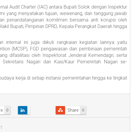
rnal Audit Charter (IAC) antara Bupati Solok dengan Inspektur
mi yang menyatakan tujuan, wewenang, dan tanggung jawab
engan penandatanganan komitmen bersama anti korupsi oleh
 Wakil Bupati, Pimpinan DPRD, Kepala Perangkat Daerah hingga
ternal ini juga diikuti rangkaian kegiatan lainnya yaitu
Prevention (MCSP), FGD pengawasan dan pembinaan pemerintah
g difasilitasi oleh Inspektorat Jenderal Kemendagri, serta
 Sekretaris Nagari dan Kasi/Kaur Pemerintah Nagari se-
daya kerja di setiap instansi pemerintahan hingga ke tingkat
re
Share
0
0
m