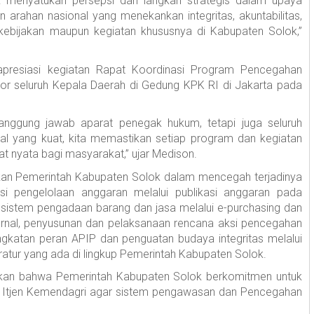
k menyatukan persepsi dan langkah strategis dalam upaya
 arahan nasional yang menekankan integritas, akuntabilitas,
kebijakan maupun kegiatan khususnya di Kabupaten Solok,”
resiasi kegiatan Rapat Koordinasi Program Pencegahan
kor seluruh Kepala Daerah di Gedung KPK RI di Jakarta pada
anggung jawab aparat penegak hukum, tetapi juga seluruh
nal yang kuat, kita memastikan setiap program dan kegiatan
t nyata bagi masyarakat,” ujar Medison.
kan Pemerintah Kabupaten Solok dalam mencegah terjadinya
nsi pengelolaan anggaran melalui publikasi anggaran pada
 sistem pengadaan barang dan jasa melalui e-purchasing dan
ernal, penyusunan dan pelaksanaan rencana aksi pencegahan
gkatan peran APIP dan penguatan budaya integritas melalui
ratur yang ada di lingkup Pemerintah Kabupaten Solok.
ikan bahwa Pemerintah Kabupaten Solok berkomitmen untuk
n Itjen Kemendagri agar sistem pengawasan dan Pencegahan