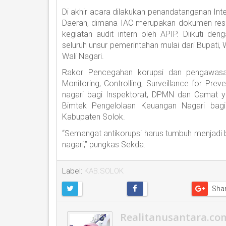
Di akhir acara dilakukan penandatanganan Inte
Daerah, dimana IAC merupakan dokumen res
kegiatan audit intern oleh APIP. Diikuti d
seluruh unsur pemerintahan mulai dari Bupati,
Wali Nagari.
Rakor Pencegahan korupsi dan pengawasan in
Monitoring, Controlling, Surveillance for 
nagari bagi Inspektorat, DPMN dan Camat yan
Bimtek Pengelolaan Keuangan Nagari bagi
Kabupaten Solok.
“Semangat antikorupsi harus tumbuh menjadi bu
nagari,” pungkas Sekda.
Label:
KAB.SOLOK
Sha
Realitanusantara.co