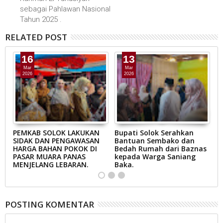
sebagai Pahlawan Nasional
Tahun 2025 .
RELATED POST
16
13
Mar
Mar
2026
2026
AB
PEMKAB SOLOK LAKUKAN
Bupati Solok Serahkan
B
SIDAK DAN PENGAWASAN
Bantuan Sembako dan
S
N
HARGA BAHAN POKOK DI
Bedah Rumah dari Baznas
K
A
PASAR MUARA PANAS
kepada Warga Saniang
M
MENJELANG LEBARAN.
Baka.
B
POSTING KOMENTAR