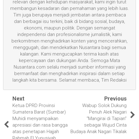
relevan dengan kehidupan masyarakat, kami ingin turut
membangun kesadaran dan pemahaman yang lebih luas.
Tim juga berupaya menjadi jembatan antara pembaca
dan berbagai isu terkini, baik di bidang sosial, budaya,
ekonomi, maupun politik. Dengan semangat
independensi dan profesionalisme jurnalistik, kami
berkomitmen menghadirkan konten yang mencerahkan,
menggugah, dan mendekatkan Nusantara bagi semua
kalangan. Kami mengucapkan terima kasih atas
kepercayaan dan dukungan Anda. Semoga Mata
Nusantara.com selalu menjadi sumber informasi yang
bermanfaat dan menghadirkan inspirasi dalam setiap
langkah kita bersama. Selamat membaca, Tim Redaksi
Next
Previous
Ketua DPRD Provinsi
Wabup Solok Dukung
Sumatera Barat (Sumbar)
Penuh Alek Nagari
Muhidi menyampaikan
“Mangirai di Tapian”
apresiasi dan rasa bangga
sebagai Wujud Cinta
atas penetapan Hajjah
Budaya Anak Nagari Tikalak
Rahmah El Yunusiyah