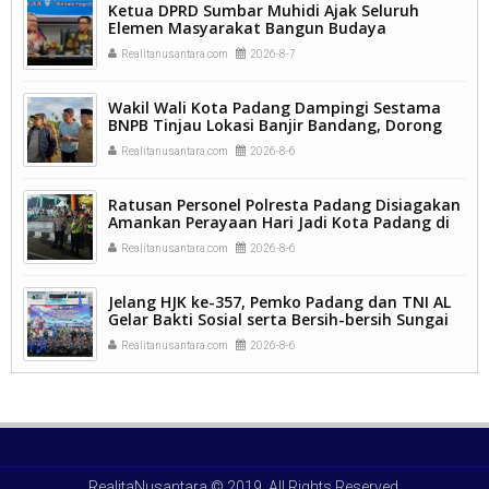
Ketua DPRD Sumbar Muhidi Ajak Seluruh
Elemen Masyarakat Bangun Budaya
Kewaspadaan Dini Demi Menjaga Kamtibmas.
Realitanusantara.com
2026-8-7
Wakil Wali Kota Padang Dampingi Sestama
BNPB Tinjau Lokasi Banjir Bandang, Dorong
Percepatan Penanganan Pascabencana.
Realitanusantara.com
2026-8-6
Ratusan Personel Polresta Padang Disiagakan
Amankan Perayaan Hari Jadi Kota Padang di
Kawasan Pantai Padang.
Realitanusantara.com
2026-8-6
Jelang HJK ke-357, Pemko Padang dan TNI AL
Gelar Bakti Sosial serta Bersih-bersih Sungai
Batang Arau.
Realitanusantara.com
2026-8-6
RealitaNusantara
© 2019. All Rights Reserved.