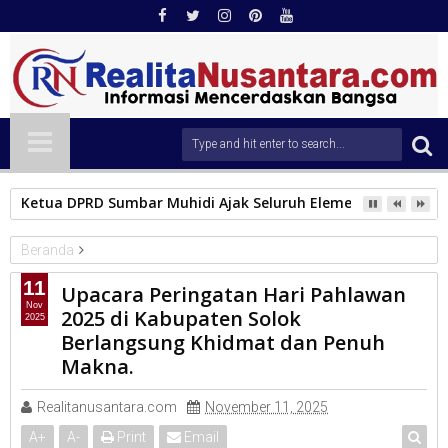
Ketua DPRD Sumbar Muhidi Ajak Seluruh Elemen Masyarak
Beranda
KAB.SOLOK
11
Upacara Peringatan Hari Pahlawan
Upacara Peringatan Hari Pahlawan 2025 di Kabupaten Solok
Nov
2025 di Kabupaten Solok
2025
Berlangsung Khidmat dan Penuh Makna.
Berlangsung Khidmat dan Penuh
Makna.
Realitanusantara.com
November 11, 2025
A
+
A
-
Print
Email