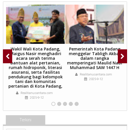
,
Wakil Wali Kota Padang,
Pemerintah Kota Padang
W
k
Maigus Nasir menghadiri
menggelar Tabligh Akbar
acara serah terima
dalam rangka
g
bantuan alat pertanian,
memperingati Maulid Nabi
a
rumah hidroponik, literasi
Muhammad SAW 1447 H
asuransi, serta fasilitas
Realitanusantara.com
la
pendukung bagi kelompok
2025-9-12
tani dan komunitas
pertanian di Kota Padang,
Realitanusantara.com
2025-9-12
Terkini