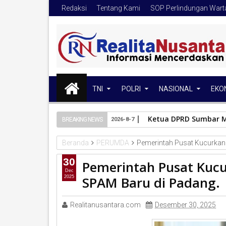
Redaksi
Tentang Kami
SOP Perlindungan War
TNI
POLRI
NASIONAL
EKO
Ketua DPRD Sumbar M
BREAKING NEWS
2026-8-7
Beranda
PERUMDA
Pemerintah Pusat Kucurkan 
30
Pemerintah Pusat Kucu
Dec
SPAM Baru di Padang.
2025
Realitanusantara.com
Desember 30, 2025