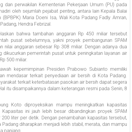
g dan perwakilan Kementerian Pekerjaan Umum (PU) pada
diri oleh sejumlah pejabat penting, antara lain Kepala Balai
 (BPBPK) Maria Doeni Isa, Wali Kota Padang Fadly Amran,
Padang, Hendra Febrizal.
elaskan bahwa tambahan anggaran Rp 450 miliar tersebut
rintah pusat sebelumnya, yakni proyek pembangunan SPAM
 nilai anggaran sebesar Rp 308 miliar. Dengan adanya dua
ng dikucurkan pemerintah pusat untuk peningkatan layanan air
Rp 500 miliar.
awah kepemimpinan Presiden Prabowo Subianto memiliki
n mendasar terkait penyediaan air bersih di Kota Padang.
yarakat terkait keterbatasan pasokan air bersih dapat segera
 Hal itu disampaikannya dalam keterangan resmi pada Senin, 8
pung Koto diproyeksikan mampu meningkatkan kapasitas
k. Kapasitas ini jauh lebih besar dibandingkan proyek SPAM
200 liter per detik. Dengan penambahan kapasitas tersebut,
ta Padang diharapkan menjadi lebih stabil, merata, dan mampu
a panjang.