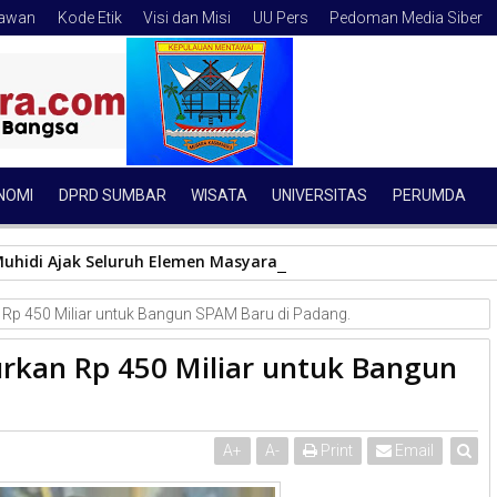
tawan
Kode Etik
Visi dan Misi
UU Pers
Pedoman Media Siber
NOMI
DPRD SUMBAR
WISATA
UNIVERSITAS
PERUMDA
uhidi Ajak Seluruh Elemen Masyarakat Bangun Budaya Kewasp
Rp 450 Miliar untuk Bangun SPAM Baru di Padang.
rkan Rp 450 Miliar untuk Bangun
A
+
A
-
Print
Email