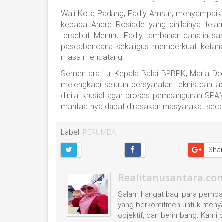
Wali Kota Padang, Fadly Amran, menyampaika
kepada Andre Rosiade yang dinilainya tel
tersebut. Menurut Fadly, tambahan dana ini s
pascabencana sekaligus memperkuat ketahan
masa mendatang.
Sementara itu, Kepala Balai BPBPK, Maria D
melengkapi seluruh persyaratan teknis dan a
dinilai krusial agar proses pembangunan SPA
manfaatnya dapat dirasakan masyarakat sece
Label:
PERUMDA
Sha
Realitanusantara.co
Salam hangat bagi para pembac
yang berkomitmen untuk menyaji
objektif, dan berimbang. Kami