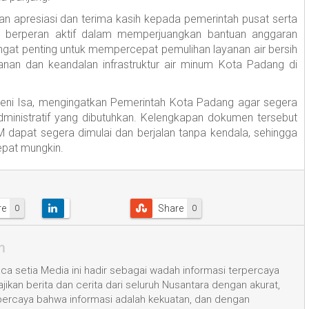
n apresiasi dan terima kasih kepada pemerintah pusat serta
ah berperan aktif dalam memperjuangkan bantuan anggaran
angat penting untuk mempercepat pemulihan layanan air bersih
an dan keandalan infrastruktur air minum Kota Padang di
oeni Isa, mengingatkan Pemerintah Kota Padang agar segera
dministratif yang dibutuhkan. Kelengkapan dokumen tersebut
M dapat segera dimulai dan berjalan tanpa kendala, sehingga
pat mungkin.
re
Share
0
0
m
a setia Media ini hadir sebagai wadah informasi terpercaya
kan berita dan cerita dari seluruh Nusantara dengan akurat,
 percaya bahwa informasi adalah kekuatan, dan dengan