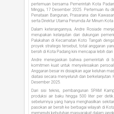
pertemuan bersama Pemerintah Kota Padan
Minggu, 17 Desember 2025. Pertemuan itu diha
Penataan Bangunan, Prasarana dan Kawasan
serta Direktur Utama Perumda Air Minum Kota 
Dalam keterangannya, Andre Rosiade menj
merupakan kelanjutan dari dukungan peme
Palukahan di Kecamatan Koto Tangah dengan
proyek strategis tersebut, total anggaran ya
bersih di Kota Padang kini mencapai lebih dari 
Andre menegaskan bahwa pemerintah di b
komitmen kuat untuk menyelesaikan persoala
Anggaran besar ini disiapkan agar keluhan mas
diatasi secara menyeluruh dan berkelanjutan.
Desember 2025.
Dari sisi teknis, pembangunan SPAM Kam
produksi air baku hingga 500 liter per deti
sebelumnya yang hanya menghasilkan sekitar 
pasokan air bersih ke berbagai wilayah di Ko
memenuhi kebutuhan masyarakat dalam jangk