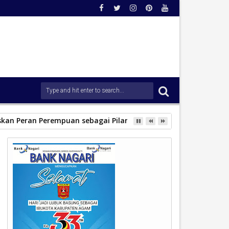
skan Peran Perempuan sebagai Pilar Bangsa