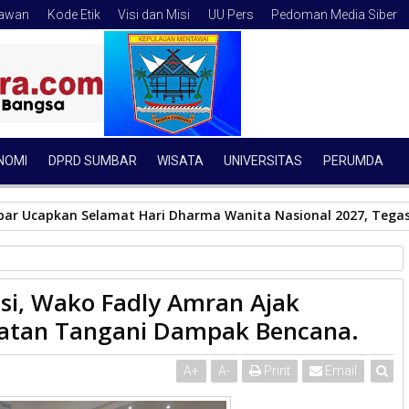
tawan
Kode Etik
Visi dan Misi
UU Pers
Pedoman Media Siber
NOMI
DPRD SUMBAR
WISATA
UNIVERSITAS
PERUMDA
bar Ucapkan Selamat Hari Dharma Wanita Nasional 2027, Tega
si, Wako Fadly Amran Ajak
 Relawan Satukan Kekuatan Tangani Dampak Bencana.
atan Tangani Dampak Bencana.
A
+
A
-
Print
Email