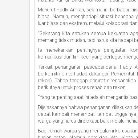
Menurut Fadly Amran, selama ini berbagai inis
biasa. Namun, menghadapi situasi bencana ya
luar biasa dan ekstrem, melalui kolaborasi dan
“Sekarang kita satukan semua kekuatan agar
memang tidak mudah, tapi harus kita hadapi b
Ia menekankan pentingnya penguatan kom
komunikasi dan tim kecil yang bertugas mengo
Terkait penanganan pascabencana, Fadl
berkomitmen terhadap dukungan Pemerintah Pu
rekon). Tahap tanggap darurat direncanakan b
berikutnya untuk proses rehab dan rekon.
"Yang terpenting saat ini adalah mengantisipasi
Dijelaskannya bahwa penanganan dilakukan 
dapat kembali menempati tempat tinggalnya 
warga yang harus direlokasi, baik melalui hun
Bagi rumah warga yang mengalami kerusakan 
hunian tetap. Namun demikian, Wali Kota