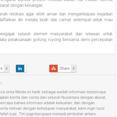
sarat dengan kenangan.
aerah relokasi agar lebih aman dan mengantisipasi kejadian
ftarkan diri melalui lurah dan camat setempat untuk mau
engajak seluruh elemen masyarakat dan relawan untuk
elalui pelaksanaan gotong royong bersama demi percepatan
re
Share
0
0
m
a setia Media ini hadir sebagai wadah informasi terpercaya
kan berita dan cerita dari seluruh Nusantara dengan akurat,
 percaya bahwa informasi adalah kekuatan, dan dengan
 serta relevan dengan kehidupan masyarakat, kami ingin turut
ih luas. Tim juga berupaya menjadi jembatan antara