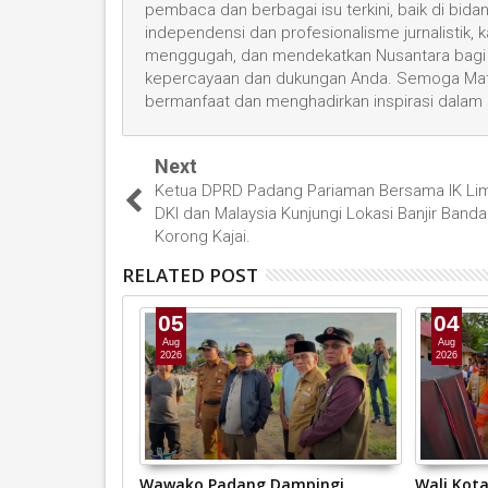
pembaca dan berbagai isu terkini, baik di bid
independensi dan profesionalisme jurnalistik
menggugah, dan mendekatkan Nusantara bagi 
kepercayaan dan dukungan Anda. Semoga Mata
bermanfaat dan menghadirkan inspirasi dalam
Next
Ketua DPRD Padang Pariaman Bersama IK Li
DKI dan Malaysia Kunjungi Lokasi Banjir Banda
Korong Kajai.
RELATED POST
05
04
Aug
Aug
2026
2026
kuat Langkah
Wawako Padang Dampingi
Wali Kot