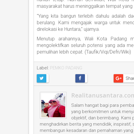
masyarakat harus meninggalkan tempat yang 
"Yang kita bangun terlebih dahulu adalah d
berulang. Kami mengajak warga untuk menda
direlokasi ke Huntara," ujarnya.
Menutup arahannya, Wali Kota Padang m
mengolektifkan seluruh potensi yang ada m
pemulihan lebih cepat. (Taufik/Viqi/Defri/Wiki)
Label:
PEMKO PADANG
Sha
Realitanusantara.co
Salam hangat bagi para pembac
yang berkomitmen untuk menyaji
objektif, dan berimbang. Kami
menghadirkan berita yang mendidik, inspiratif,
membangun kesadaran dan pemahaman yang leb