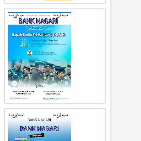
03
03
Aug
Aug
2026
2026
emkot Padang Bergerak Cepat
Semarak Maulid Nabi di Pad