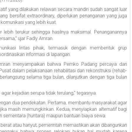
iatif yang dilakukan relawan secara mandiri sudah sangat luar
ng bersifat extraordinary, diperlukan penanganan yang juga
 komunikasi yang lebih kuat.
 lebih terukur sehingga hasilnya maksimal. Penanganannya
ersama," ujar Fadly Amran.
unikasi lintas pihak, termasuk dengan membentuk grup
ordinasikan informasi di lapangan.
y Amran menyampaikan bahwa Pemko Padang percaya dan
sat dalam pelaksanaan rehabilitasi dan rekonstruksi (rehab-
erlangsung selama tiga bulan, dilanjutkan dengan tiga bulan
 agar kejadian serupa tidak terulang," tegasnya.
dengan dua pendekatan. Pertama, membantu masyarakat agar
jika masih memungkinkan. Kedua, menyiapkan alternatif bagi
ian sementara (huntara) maupun bantuan biaya sewa.
berat atau hanyut, pemerintah memastikan akan dibangunkan
 mengakui bahwa proses relokasi bukan hal mudah karena