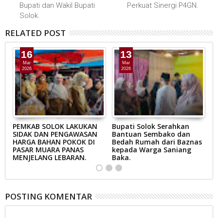
Bupati dan Wakil Bupati
Perkuat Sinergi P4GN.
Solok.
RELATED POST
16
13
Mar
Mar
2026
2026
AB
PEMKAB SOLOK LAKUKAN
Bupati Solok Serahkan
B
SIDAK DAN PENGAWASAN
Bantuan Sembako dan
S
N
HARGA BAHAN POKOK DI
Bedah Rumah dari Baznas
K
A
PASAR MUARA PANAS
kepada Warga Saniang
M
MENJELANG LEBARAN.
Baka.
B
POSTING KOMENTAR