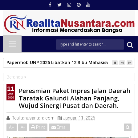
Papermob UNP 2026 Libatkan 12 Ribu Mahasiswa Baru, Tampil
Beranda
KAB.SOLOK
11
Peresmian Paket Inpres Jalan Daerah
Peresmian Paket Inpres Jalan Daerah Taratak Galundi Alahan
Jan
Taratak Galundi Alahan Panjang,
2026
Panjang, Wujud Sinergi Pusat dan Daerah.
Wujud Sinergi Pusat dan Daerah.
Realitanusantara.com
Januari 11, 2026
A
+
A
-
Print
Email