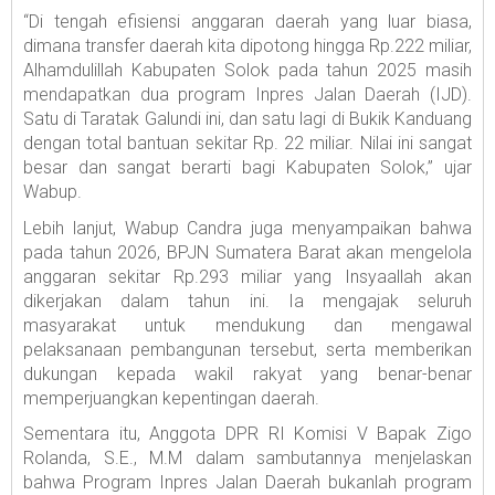
“Di tengah efisiensi anggaran daerah yang luar biasa,
dimana transfer daerah kita dipotong hingga Rp.222 miliar,
Alhamdulillah Kabupaten Solok pada tahun 2025 masih
mendapatkan dua program Inpres Jalan Daerah (IJD).
Satu di Taratak Galundi ini, dan satu lagi di Bukik Kanduang
dengan total bantuan sekitar Rp. 22 miliar. Nilai ini sangat
besar dan sangat berarti bagi Kabupaten Solok,” ujar
Wabup.
Lebih lanjut, Wabup Candra juga menyampaikan bahwa
pada tahun 2026, BPJN Sumatera Barat akan mengelola
anggaran sekitar Rp.293 miliar yang Insyaallah akan
dikerjakan dalam tahun ini. Ia mengajak seluruh
masyarakat untuk mendukung dan mengawal
pelaksanaan pembangunan tersebut, serta memberikan
dukungan kepada wakil rakyat yang benar-benar
memperjuangkan kepentingan daerah.
Sementara itu, Anggota DPR RI Komisi V Bapak Zigo
Rolanda, S.E., M.M dalam sambutannya menjelaskan
bahwa Program Inpres Jalan Daerah bukanlah program