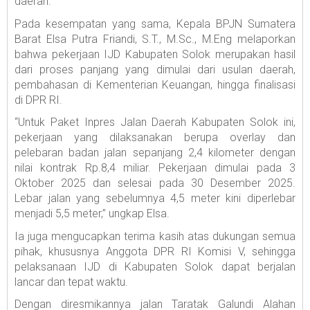
daerah.
Pada kesempatan yang sama, Kepala BPJN Sumatera
Barat Elsa Putra Friandi, S.T., M.Sc., M.Eng melaporkan
bahwa pekerjaan IJD Kabupaten Solok merupakan hasil
dari proses panjang yang dimulai dari usulan daerah,
pembahasan di Kementerian Keuangan, hingga finalisasi
di DPR RI.
“Untuk Paket Inpres Jalan Daerah Kabupaten Solok ini,
pekerjaan yang dilaksanakan berupa overlay dan
pelebaran badan jalan sepanjang 2,4 kilometer dengan
nilai kontrak Rp.8,4 miliar. Pekerjaan dimulai pada 3
Oktober 2025 dan selesai pada 30 Desember 2025.
Lebar jalan yang sebelumnya 4,5 meter kini diperlebar
menjadi 5,5 meter,” ungkap Elsa.
Ia juga mengucapkan terima kasih atas dukungan semua
pihak, khususnya Anggota DPR RI Komisi V, sehingga
pelaksanaan IJD di Kabupaten Solok dapat berjalan
lancar dan tepat waktu.
Dengan diresmikannya jalan Taratak Galundi Alahan