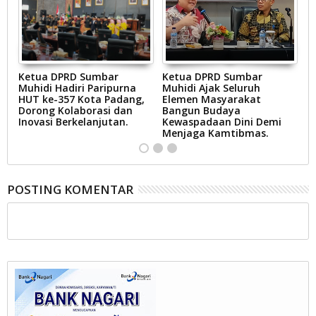
Ketua DPRD Sumbar
Ketua DPRD Sumbar
W
Muhidi Hadiri Paripurna
Muhidi Ajak Seluruh
E
BD
HUT ke-357 Kota Padang,
Elemen Masyarakat
K
Dorong Kolaborasi dan
Bangun Budaya
T
at
Inovasi Berkelanjutan.
Kewaspadaan Dini Demi
Er
n.
Menjaga Kamtibmas.
POSTING KOMENTAR