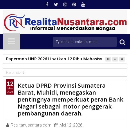
Papermob UNP 2026 Libatkan 12 Ribu Mahasiswa Baru, Tampil
Beranda
PARLEMEN
12
Ketua DPRD Provinsi Sumatera
Ketua DPRD Provinsi Sumatera Barat, Muhidi, menegaskan
May
Barat, Muhidi, menegaskan
2026
pentingnya memperkuat peran Bank Nagari sebagai motor
pentingnya memperkuat peran Bank
penggerak pembangunan daerah.
Nagari sebagai motor penggerak
pembangunan daerah.
Realitanusantara.com
Mei 12, 2026