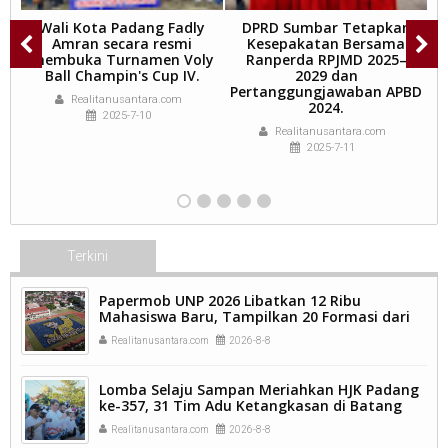
y
Wali Kota Padang Fadly
DPRD Sumbar Tetapkan
ra
Amran secara resmi
Kesepakatan Bersama
membuka Turnamen Voly
Ranperda RPJMD 2025–
ul
Ball Champin's Cup IV.
2029 dan
Pertanggungjawaban APBD
k
Realitanusantara.com
r)
2024.
2025-7-10
Realitanusantara.com
2025-7-11
Terkini
Papermob UNP 2026 Libatkan 12 Ribu
Mahasiswa Baru, Tampilkan 20 Formasi dari
9.250 Kavling.
Realitanusantara.com
2026-8-8
Lomba Selaju Sampan Meriahkan HJK Padang
ke-357, 31 Tim Adu Ketangkasan di Batang
Arau.
Realitanusantara.com
2026-8-8