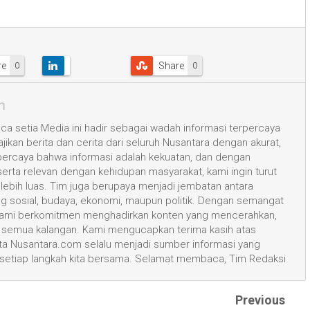
re
Share
0
0
m
a setia Media ini hadir sebagai wadah informasi terpercaya
kan berita dan cerita dari seluruh Nusantara dengan akurat,
 percaya bahwa informasi adalah kekuatan, dan dengan
 serta relevan dengan kehidupan masyarakat, kami ingin turut
ih luas. Tim juga berupaya menjadi jembatan antara
ang sosial, budaya, ekonomi, maupun politik. Dengan semangat
, kami berkomitmen menghadirkan konten yang mencerahkan,
semua kalangan. Kami mengucapkan terima kasih atas
 Nusantara.com selalu menjadi sumber informasi yang
 setiap langkah kita bersama. Selamat membaca, Tim Redaksi
Previous