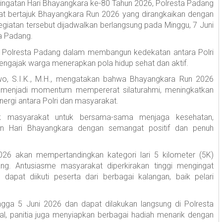
ngatan Hari Bhayangkara ke-80 Tahun 2026, Polresta Padang
t bertajuk Bhayangkara Run 2026 yang dirangkaikan dengan
iatan tersebut dijadwalkan berlangsung pada Minggu, 7 Juni
ta Padang.
ar Polresta Padang dalam membangun kedekatan antara Polri
engajak warga menerapkan pola hidup sehat dan aktif.
o, S.I.K., M.H., mengatakan bahwa Bhayangkara Run 2026
a menjadi momentum mempererat silaturahmi, meningkatkan
rgi antara Polri dan masyarakat.
jak masyarakat untuk bersama-sama menjaga kesehatan,
n Hari Bhayangkara dengan semangat positif dan penuh
26 akan mempertandingkan kategori lari 5 kilometer (5K)
g. Antusiasme masyarakat diperkirakan tinggi mengingat
apat diikuti peserta dari berbagai kalangan, baik pelari
ngga 5 Juni 2026 dan dapat dilakukan langsung di Polresta
al, panitia juga menyiapkan berbagai hadiah menarik dengan