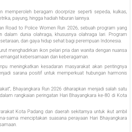
an memperoleh beragam doorprize seperti sepeda, kulkas,
rika, payung, hingga hadiah hiburan lainnya.
kaian Road to Police Women Run 2026, sebuah program yang
n dalam dunia olahraga, khususnya olahraga lari. Program
etaraan, dan gaya hidup sehat bagi perempuan Indonesia.
rut menghadirkan ikon pelari pria dan wanita dengan nuansa
l semangat kebersamaan dan keberagaman.
mampu meningkatkan kesadaran masyarakat akan pentingnya
enjadi sarana positif untuk memperkuat hubungan harmonis
kat”, Bhayangkara Run 2026 diharapkan menjadi salah satu
 dalam rangkaian peringatan Hari Bhayangkara ke-80 di Kota
rakat Kota Padang dan daerah sekitarnya untuk ikut ambil
sama-sama menciptakan suasana perayaan Hari Bhayangkara
rsamaan.