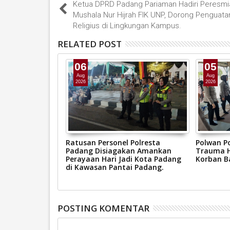
Ketua DPRD Padang Pariaman Hadiri Peresmi
Mushala Nur Hijrah FIK UNP, Dorong Penguatan
Religius di Lingkungan Kampus.
RELATED POST
06
05
Aug
Aug
2026
2026
Keluarkan
Ratusan Personel Polresta
Polwan P
Cuaca Ekstrem,
Padang Disiagakan Amankan
Trauma H
bau Tingkatkan
Perayaan Hari Jadi Kota Padang
Korban Ba
di Kawasan Pantai Padang.
POSTING KOMENTAR