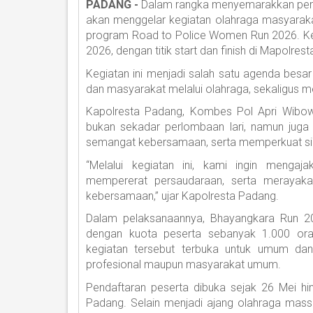
PADANG -
Dalam rangka menyemarakkan peri
akan menggelar kegiatan olahraga masyaraka
program Road to Police Women Run 2026. Keg
2026, dengan titik start dan finish di Mapolres
Kegiatan ini menjadi salah satu agenda bes
dan masyarakat melalui olahraga, sekaligus m
Kapolresta Padang, Kombes Pol Apri Wibow
bukan sekadar perlombaan lari, namun jug
semangat kebersamaan, serta memperkuat sine
“Melalui kegiatan ini, kami ingin menga
mempererat persaudaraan, serta merayaka
kebersamaan,” ujar Kapolresta Padang.
Dalam pelaksanaannya, Bhayangkara Run 20
dengan kuota peserta sebanyak 1.000 oran
kegiatan tersebut terbuka untuk umum dan d
profesional maupun masyarakat umum.
Pendaftaran peserta dibuka sejak 26 Mei hi
Padang. Selain menjadi ajang olahraga mass