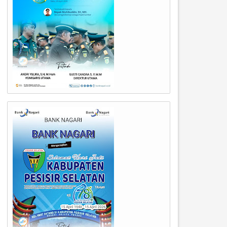
03
03
Aug
Aug
2026
2026
anjir Rendam Sejumlah Wilayah
Ekshumasi Makam Siswi SD d
i Kota Padang, Polresta Padang
Padang Mulai Dilaksanakan, P
erahkan Personel Evakuasi
Libatkan Tim Forensik untuk
arga dan Siaga Penuh.
Ungkap Penyebab Kematian.