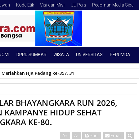
tawan
Kode Etik
Visi dan Misi
UU Pers
Pedoman Media Siber
NOMI
DPRD SUMBAR
WISATA
UNIVERSITAS
PERUMDA
Meriahkan HJK Padang ke-357, 31 Tim Adu Ketangkasan di Bat
LAR BHAYANGKARA RUN 2026,
26, AJANG OLAHRAGA DAN KAMPANYE HIDUP SEHAT MENUJU
 KAMPANYE HIDUP SEHAT
GKARA KE-80.
A
+
A
-
Print
Email