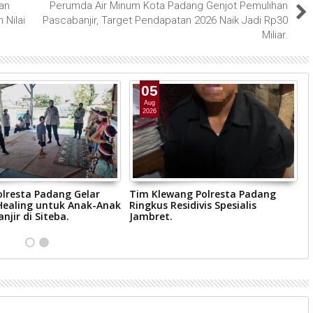
an
Perumda Air Minum Kota Padang Genjot Pemulihan
 Nilai
Pascabanjir, Target Pendapatan 2026 Naik Jadi Rp30
Miliar.
05
Aug
2026
olresta Padang Gelar
Tim Klewang Polresta Padang
B
ealing untuk Anak-Anak
Ringkus Residivis Spesialis
d
njir di Siteba.
Jambret.
K
W