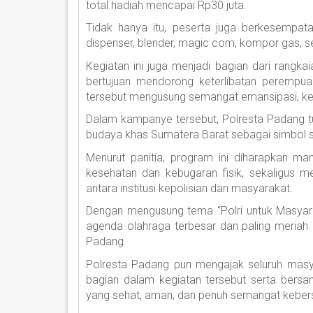
total hadiah mencapai Rp30 juta.
Tidak hanya itu, peserta juga berkesempat
dispenser, blender, magic com, kompor gas, set
Kegiatan ini juga menjadi bagian dari rang
bertujuan mendorong keterlibatan perempua
tersebut mengusung semangat emansipasi, kes
Dalam kampanye tersebut, Polresta Padang tu
budaya khas Sumatera Barat sebagai simbo
Menurut panitia, program ini diharapkan 
kesehatan dan kebugaran fisik, sekaligus m
antara institusi kepolisian dan masyarakat.
Dengan mengusung tema “Polri untuk Masyara
agenda olahraga terbesar dan paling meriah
Padang.
Polresta Padang pun mengajak seluruh masya
bagian dalam kegiatan tersebut serta ber
yang sehat, aman, dan penuh semangat kebe