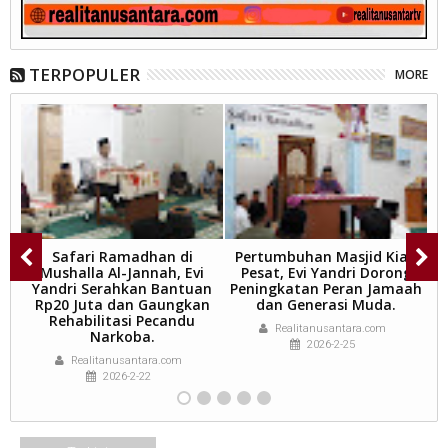
TERPOPULER
MORE
Safari Ramadhan di
Pertumbuhan Masjid Kian
t:
Mushalla Al-Jannah, Evi
Pesat, Evi Yandri Dorong
dz
Yandri Serahkan Bantuan
Peningkatan Peran Jamaah
Rp20 Juta dan Gaungkan
dan Generasi Muda.
S
e
Rehabilitasi Pecandu
Realitanusantara.com
Narkoba.
2026-2-25
Realitanusantara.com
2026-2-22