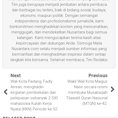
Tim juga berupaya menjadi jembatan antara pembaca
dan berbagai isu terkini, baik di bidang sosial, budaya,
ekonomi, maupun politik. Dengan semangat
independensi dan profesionalisme jurnalistik, kami
berkomitmen menghadirkan konten yang mencerahkan,
menggugah, dan mendekatkan Nusantara bagi semua
kalangan. Kami mengucapkan terima kasih atas
kepercayaan dan dukungan Anda. Semoga Mata
Nusantara.com selalu menjadi sumber informasi yang
bermanfaat dan menghadirkan inspirasi dalam setiap
langkah kita bersama. Selamat membaca, Tim Redaksi
Next
Previous
Wali Kota Padang, Fadly
Wakil Wali Kota Maigus
Amran, menghadiri
Nasir secara resmi
kegiatan pembekalan dan
membuka Musabaqah
pelepasan sebanyak 2.530
Tilawatil Quran Nasional
mahasiswa Kuliah Kerja
(MTQN) ke-42.
Nyata (KKN) Periode ke-52.