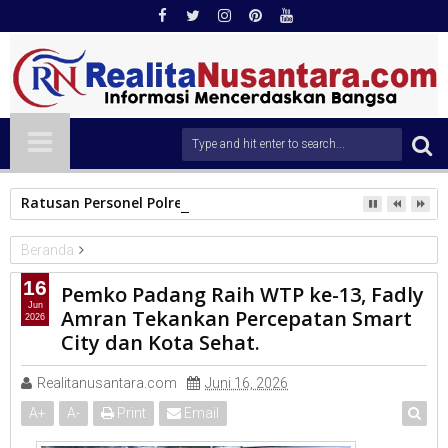
Ratusan Personel Polresta Padang Disiagakan Amankan Pera
Beranda
PEMKO PADANG
16
Pemko Padang Raih WTP ke-13, Fadly
Pemko Padang Raih WTP ke-13, Fadly Amran Tekankan
Jun
Amran Tekankan Percepatan Smart
2026
Percepatan Smart City dan Kota Sehat.
City dan Kota Sehat.
Realitanusantara.com
Juni 16, 2026
A
+
A
-
Print
Email