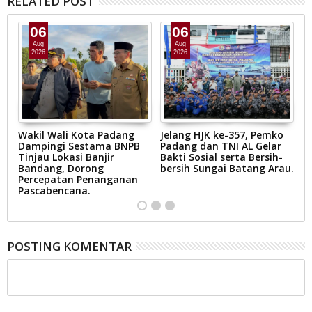
RELATED POST
06
06
Aug
Aug
2026
2026
Wakil Wali Kota Padang
Jelang HJK ke-357, Pemko
Z
Dampingi Sestama BNPB
Padang dan TNI AL Gelar
J
Tinjau Lokasi Banjir
Bakti Sosial serta Bersih-
I
m
Bandang, Dorong
bersih Sungai Batang Arau.
Ba
Percepatan Penanganan
P
Pascabencana.
Ja
POSTING KOMENTAR