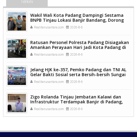
Terkini
Wakil Wali Kota Padang Dampingi Sestama
BNPB Tinjau Lokasi Banjir Bandang, Dorong
Percepatan Penanganan Pascabencana.
Realitanusantara.com
2026-8-6
Ratusan Personel Polresta Padang Disiagakan
Amankan Perayaan Hari Jadi Kota Padang di
Kawasan Pantai Padang.
Realitanusantara.com
2026-8-6
Jelang HJK ke-357, Pemko Padang dan TNI AL
Gelar Bakti Sosial serta Bersih-bersih Sungai
Batang Arau.
Realitanusantara.com
2026-8-6
Zigo Rolanda Tinjau Jembatan Kalawi dan
Infrastruktur Terdampak Banjir di Padang,
Pemulihan Pascabencana Jadi Prioritas.
Realitanusantara.com
2026-8-6