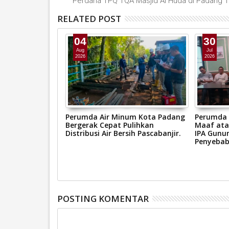
Perdana TPQ TQA Masjid Al Huda di Padang T
RELATED POST
04
30
Aug
Jul
2026
2026
um Kota Padang
Perumda Air Minum Kota Padang
Perumda 
est Hospitality
Bergerak Cepat Pulihkan
Maaf atas
 Kualitas
Distribusi Air Bersih Pascabanjir.
IPA Gunun
Penyebab
POSTING KOMENTAR