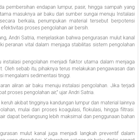
da pembersihan endapan lumpur, pasir, hingga sampah yang
utama masuknya air baku dari sumber sungai menuju Instalasi
 secara berkala, penumpukan material tersebut berpotensi
fektivitas proses pengolahan air bersih.
ng, Andri Satria, menjelaskan bahwa pengurasan mulut kanal
ki peranan vital dalam menjaga stabilitas sistem pengolahan
ju instalasi pengolahan menjadi faktor utama dalam menjaga
kat. Oleh sebab itu, pihaknya terus melakukan pengawasan dan
nsi mengalami sedimentasi tinggi.
ran aliran air baku menuju instalasi pengolahan. Jika terjadi
roses pengolahan air,” ujar Andri Satria.
 keruh akibat tingginya kandungan lumpur dan material lainnya
han, mulai dari proses koagulasi, flokulasi, hingga filtrasi.
n air dapat berlangsung lebih maksimal dan penggunaan bahan
.
ngurasan mulut kanal juga menjadi langkah preventif dalam