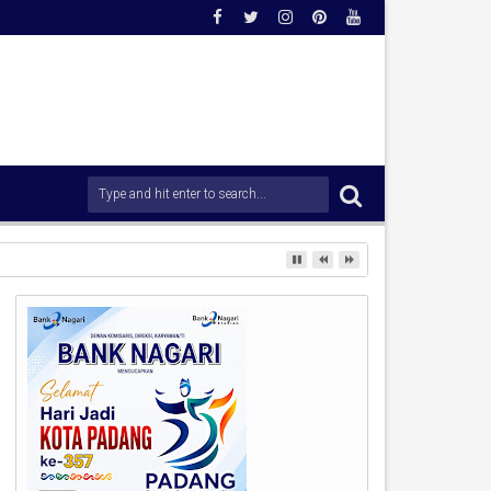
rong Percepatan Penanganan Pascabencana.