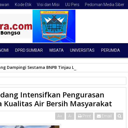
tawan
Kode Etik
Visi dan Misi
UU Pers
Pedoman Media Siber
NOMI
DPRD SUMBAR
WISATA
UNIVERSITAS
PERUMDA
ang Dampingi Sestama BNPB Tinjau Lokasi Banjir Bandang, Do
 Pengurasan Mulut Kanal untuk Jaga Kualitas Air Bersih Masyarakat
dang Intensifkan Pengurasan
 Kualitas Air Bersih Masyarakat
A
+
A
-
Print
Email