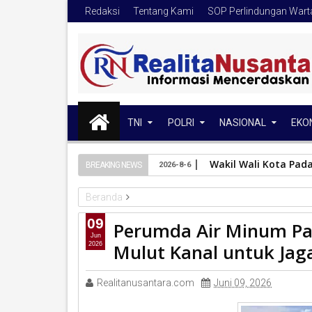
Redaksi
Tentang Kami
SOP Perlindungan War
TNI
POLRI
NASIONAL
EKO
Wakil Wali Kota Pad
BREAKING NEWS
2026-8-6
Beranda
PERUMDA
Perumda Air Minum Padang Intensifkan
09
Perumda Air Minum Pa
Jun
Mulut Kanal untuk Jaga
2026
Realitanusantara.com
Juni 09, 2026