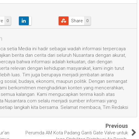
re
Share
0
0
m
a setia Media ini hadir sebagai wadah informasi terpercaya
kan berita dan cerita dari seluruh Nusantara dengan akurat,
 percaya bahwa informasi adalah kekuatan, dan dengan
 serta relevan dengan kehidupan masyarakat, kami ingin turut
ih luas. Tim juga berupaya menjadi jembatan antara
ang sosial, budaya, ekonomi, maupun politik. Dengan semangat
, kami berkomitmen menghadirkan konten yang mencerahkan,
semua kalangan. Kami mengucapkan terima kasih atas
 Nusantara.com selalu menjadi sumber informasi yang
 setiap langkah kita bersama. Selamat membaca, Tim Redaksi
Previous
ur’an
Perumda AM Kota Padang Ganti Gate Valve untuk