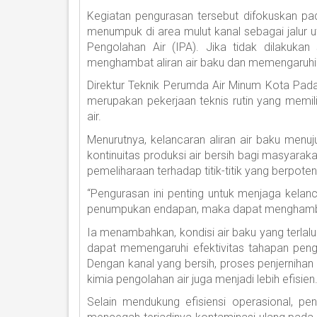
Kegiatan pengurasan tersebut difokuskan pa
menumpuk di area mulut kanal sebagai jalur 
Pengolahan Air (IPA). Jika tidak dilakukan
menghambat aliran air baku dan memengaruhi e
Direktur Teknik Perumda Air Minum Kota Pada
merupakan pekerjaan teknis rutin yang memili
air.
Menurutnya, kelancaran aliran air baku menu
kontinuitas produksi air bersih bagi masyara
pemeliharaan terhadap titik-titik yang berpote
“Pengurasan ini penting untuk menjaga kelanca
penumpukan endapan, maka dapat menghambat p
Ia menambahkan, kondisi air baku yang terlalu
dapat memengaruhi efektivitas tahapan pengola
Dengan kanal yang bersih, proses penjerniha
kimia pengolahan air juga menjadi lebih efisien
Selain mendukung efisiensi operasional, pe