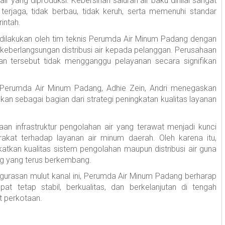
r yang diproduksi. Kebersihan saluran air baku dinilai sangat
 terjaga, tidak berbau, tidak keruh, serta memenuhi standar
intah.
dilakukan oleh tim teknis Perumda Air Minum Padang dengan
eberlangsungan distribusi air kepada pelanggan. Perusahaan
n tersebut tidak mengganggu pelayanan secara signifikan
Perumda Air Minum Padang, Adhie Zein, Andri menegaskan
an sebagai bagian dari strategi peningkatan kualitas layanan
n infrastruktur pengolahan air yang terawat menjadi kunci
at terhadap layanan air minum daerah. Oleh karena itu,
tkan kualitas sistem pengolahan maupun distribusi air guna
 yang terus berkembang.
engurasan mulut kanal ini, Perumda Air Minum Padang berharap
t tetap stabil, berkualitas, dan berkelanjutan di tengah
t perkotaan.