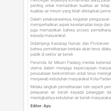
mencegah terjadinya kontaminasi ulang pada ai
penting untuk memastikan kualitas air tetap
kualitas air minum yang telah ditetapkan pemer
Dalam pelaksanaannya, kegiatan pengurasan 
memperhatikan aspek keselamatan kerja dan k
juga memastikan bahwa proses pemeliharaa
kepada masyarakat.
Didampingi Kasubag Humas dan Protokoler 
bahwa pemeliharaan berkala akan terus dilakuk
publik di sektor air bersih.
Perumda Air Minum Padang menilai keberadaa
utama dalam menjaga kepercayaan masyarak
perusahaan berkomitmen untuk terus meningka
menjawab kebutuhan masyarakat Kota Padang
Melalui langkah pemeliharaan rutin seperti p
pelayanan air bersih kepada pelanggan dapa
meningkatnya kebutuhan air bersih masyaraka
Editor: Ayu