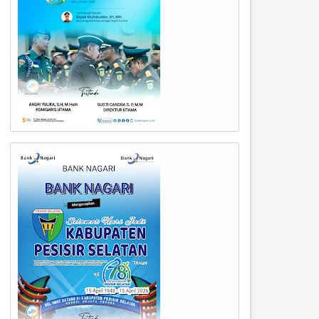
06
23
Jul
Jun
2026
2026
erumda Air Minum Kota Padang
Upaya peningkatan layanan 
erkuat Kesiapsiagaan Hadapi
bersih di Padang kembali
uaca Ekstrem, Tingkatkan
diperkuat melalui
elayanan kepada Pelanggan.
penandatanganan kontrak P
Kegiatan Sistem Penyediaan 
Minum (SPAM).