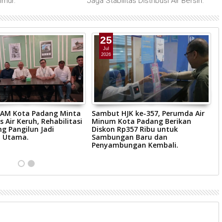
imur.
Jaga Stabilitas Distribusi Air Bersih.
25
Jul
2026
AM Kota Padang Minta
Sambut HJK ke-357, Perumda Air
P
 Air Keruh, Rehabilitasi
Minum Kota Padang Berikan
P
g Pangilun Jadi
Diskon Rp357 Ribu untuk
C
 Utama.
Sambungan Baru dan
P
Penyambungan Kembali.