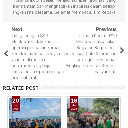
Nusantara.com selalu menjadi sumber informasi yang
bermanfaat dan menghadirkan inspirasi dalam setiap
langkah kita bersama. Selamat membaca, Tim Redaksi
Next
Previous
Tim gabungan SAR
Jajaran Kodim 0319
Mentawai melakukan
Mentawai laksanakan
operasi pencarian korban
Kegiatan Korp raport
kecelakaan kapal nelayan
pelepasan Cuti Gelombang
yang mati mesin di
I sekaligus pemberian
perairan karang bajat
Bingkisan Lebaran Kepada
antara pulau sipora dengan
masyarakat.
pulau siberut..
RELATED POST
20
16
Jul
Mar
2026
2026