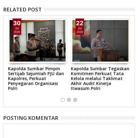
RELATED POST
30
22
Jul
Jul
2026
2026
in
Kapolda Sumbar Pimpin
Kapolda Sumbar Tegaskan
H
Sertijab Sejumlah PJU dan
Komitmen Perkuat Tata
S
,
Kapolres, Perkuat
Kelola melalui Taklimat
K
Penyegaran Organisasi
Akhir Audit Kinerja
U
Polri
Itwasum Polri
S
POSTING KOMENTAR