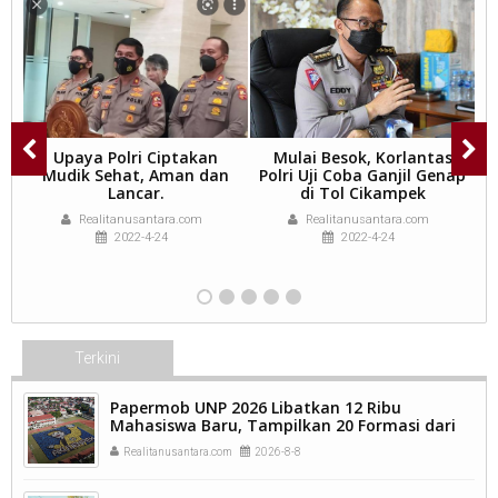
n
Upaya Polri Ciptakan
Mulai Besok, Korlantas
at
Mudik Sehat, Aman dan
Polri Uji Coba Ganjil Genap
Lancar.
di Tol Cikampek
D
Realitanusantara.com
Realitanusantara.com
2022-4-24
2022-4-24
Terkini
Papermob UNP 2026 Libatkan 12 Ribu
Mahasiswa Baru, Tampilkan 20 Formasi dari
9.250 Kavling.
Realitanusantara.com
2026-8-8