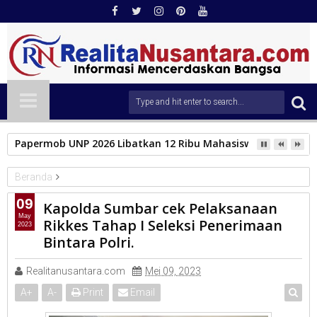
Papermob UNP 2026 Libatkan 12 Ribu Mahasiswa Baru, Tampil
Beranda
Polda sumbar
09
Kapolda Sumbar cek Pelaksanaan
Kapolda Sumbar cek Pelaksanaan Rikkes Tahap I Seleksi
May
Rikkes Tahap I Seleksi Penerimaan
2023
Penerimaan Bintara Polri.
Bintara Polri.
Realitanusantara.com
Mei 09, 2023
A
+
A
-
Print
Email