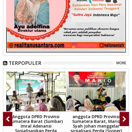
TERPOPULER
MORE
a
Anggota DPRD Provinsi
anggota DPRD Provinsi
Sumatera Barat (Sumbar)
Sumatera Barat, Mario
Imral Adenansi
Syah Johan menggelar
 9
Sosialisasikan Perda
sosialisasi Perda (Sosper)