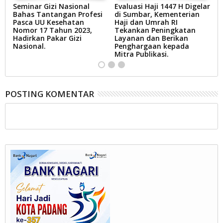
Seminar Gizi Nasional
Evaluasi Haji 1447 H Digelar
P
g
Bahas Tantangan Profesi
di Sumbar, Kementerian
J
Pasca UU Kesehatan
Haji dan Umrah RI
A
Nomor 17 Tahun 2023,
Tekankan Peningkatan
T
Hadirkan Pakar Gizi
Layanan dan Berikan
d
Nasional.
Penghargaan kepada
Mitra Publikasi.
POSTING KOMENTAR