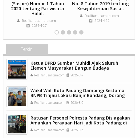
(Sosper) Nomor 1 Tahun
No. 8 Tahun 2019 tentang
2020 tentang Pariwisata
Kesejahteraan Sosial.
Halal.
Realitanusantara.com
Realitanusantara.com
2024-4-27
2024-4-27
Terkini
Ketua DPRD Sumbar Muhidi Ajak Seluruh
Elemen Masyarakat Bangun Budaya
Kewaspadaan Dini Demi Menjaga Kamtibmas.
Realitanusantara.com
2026-8-7
Wakil Wali Kota Padang Dampingi Sestama
BNPB Tinjau Lokasi Banjir Bandang, Dorong
Percepatan Penanganan Pascabencana.
Realitanusantara.com
2026-8-6
Ratusan Personel Polresta Padang Disiagakan
Amankan Perayaan Hari Jadi Kota Padang di
Kawasan Pantai Padang.
Realitanusantara.com
2026-8-6