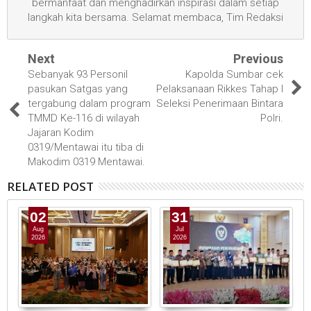
bermanfaat dan menghadirkan inspirasi dalam setiap
langkah kita bersama. Selamat membaca, Tim Redaksi
Next
Previous
Sebanyak 93 Personil
Kapolda Sumbar cek
pasukan Satgas yang
Pelaksanaan Rikkes Tahap I
tergabung dalam program
Seleksi Penerimaan Bintara
TMMD Ke-116 di wilayah
Polri.
Jajaran Kodim
0319/Mentawai itu tiba di
Makodim 0319 Mentawai.
RELATED POST
02
31
Aug
Jul
2026
2026