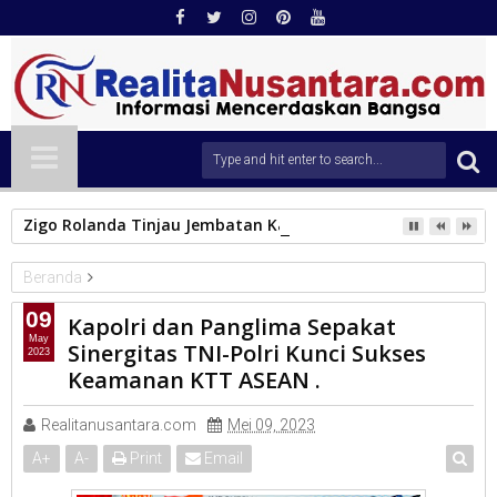
Zigo Rolanda Tinjau Jembatan Kalawi dan Infrastruktur Ter
Beranda
Nasional
09
Kapolri dan Panglima Sepakat
Kapolri dan Panglima Sepakat Sinergitas TNI-Polri Kunci Sukses
May
Sinergitas TNI-Polri Kunci Sukses
2023
Keamanan KTT ASEAN .
Keamanan KTT ASEAN .
Realitanusantara.com
Mei 09, 2023
A
+
A
-
Print
Email