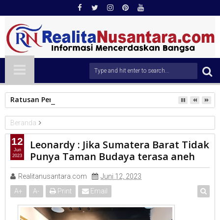
Ratusan Personel Polresta Padang Disiagakan Amankan Pera
Beranda
DPR RI
12
Leonardy : Jika Sumatera Barat Tidak
Leonardy : Jika Sumatera Barat Tidak Punya Taman Budaya
Jun
Punya Taman Budaya terasa aneh
2023
terasa aneh
Realitanusantara.com
Juni 12, 2023
A
+
A
-
Print
Email