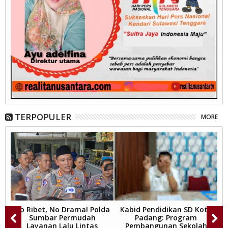
TERPOPULER
MORE
an
No Ribet, No Drama! Polda
Kabid Pendidikan SD Kota
Sumbar Permudah
Padang: Program
an
Layanan Lalu Lintas
Pembangunan Sekolah