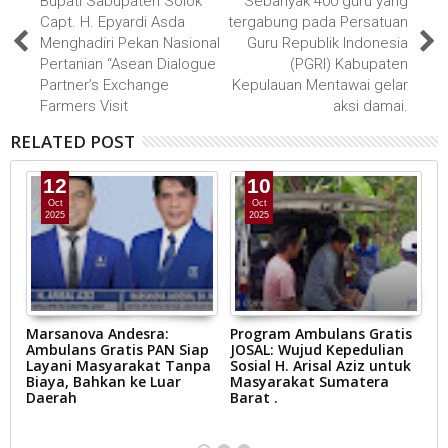
Bupati Sabupaten Solok
Sebanyak 400 guru yang
Capt. H. Epyardi Asda
tergabung pada Persatuan
Menghadiri Pekan Nasional
Guru Republik Indonesia
Pertanian “Asean Dialogue
(PGRI) Kabupaten
Partner’s Exchange
Kepulauan Mentawai gelar
Farmers Visit
aksi damai.
RELATED POST
12
10
Oct
Oct
2025
2025
Marsanova Andesra:
Program Ambulans Gratis
P
Ambulans Gratis PAN Siap
JOSAL: Wujud Kepedulian
T
Layani Masyarakat Tanpa
Sosial H. Arisal Aziz untuk
me
a
Biaya, Bahkan ke Luar
Masyarakat Sumatera
s
Daerah
Barat .
p
w