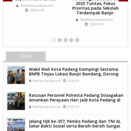
2025 Tuntas, Fokus
Realitanusantara.com
l
Prioritas pada Sekolah
2026-1-28
a
Terdampak Banjir.
Realitanusantara.com
2026-1-29
Terkini
Wakil Wali Kota Padang Dampingi Sestama
BNPB Tinjau Lokasi Banjir Bandang, Dorong
Percepatan Penanganan Pascabencana.
Realitanusantara.com
2026-8-6
Ratusan Personel Polresta Padang Disiagakan
Amankan Perayaan Hari Jadi Kota Padang di
Kawasan Pantai Padang.
Realitanusantara.com
2026-8-6
Jelang HJK ke-357, Pemko Padang dan TNI AL
Gelar Bakti Sosial serta Bersih-bersih Sungai
Batang Arau.