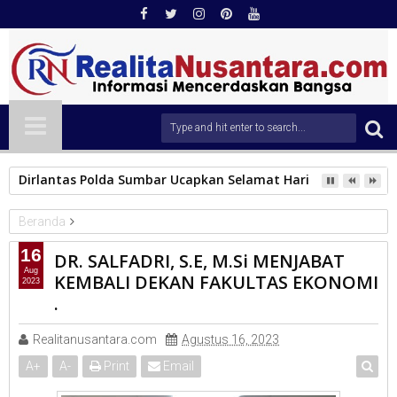
Dirlantas Polda Sumbar Ucapkan Selamat Hari Dharma Wani
Beranda
Universitas
16
DR. SALFADRI, S.E, M.Si MENJABAT
DR. SALFADRI, S.E, M.Si MENJABAT KEMBALI DEKAN FAKULTAS
Aug
KEMBALI DEKAN FAKULTAS EKONOMI
2023
EKONOMI .
.
Realitanusantara.com
Agustus 16, 2023
A
+
A
-
Print
Email