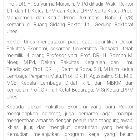
Prof. DR. H. Sufyarma Marsidin, M.Pd dihadiri Wakil Rektor
I, II dan III, Ketua LPM dan Ketua LPPM serta Ketua Prodi
Manajemen dan Ketua Prodi Akuntansi. Rabu (16/8)
kemarin di Ruang Sidang Rektor Lt.I Gedung Rektorat
Unes.
Rektor Unes mengatakan pada saat pelantikan Dekan
Fakultas Ekonomi, sekarang Universitas Ekasakti telah
memiliki 4 orang Profesor yaitu Prof. DR. H. Salman M.
Noer, M.Pd, Dekan Fakultas Keguruan dan Ilmu
Pendidikan, Prof. DR. Hj. Darmini Roza, S.H, M.Hum Ketua
Lembaga Penjamin Mutu, Prof. DR. H. Agussalim, S.E, M.S,
MCE Kepala Lembaga Diklat RPL dan MBKM dan
kemudian Prof. DR. Ir. I Ketut Budaraga, M.Si Ketua LPPM
Unes.
Kepada Dekan Fakultas Ekonomi yang baru Rektor
mengucapkan selamat, juga berharap agar mampu
mengemban amanah dengan penuh rasa tanggungjawab,
ikhlas, jujur, dan mengikuti peraturfan yang berlaku.
Kemudian melanjutkan program kerja yang belum