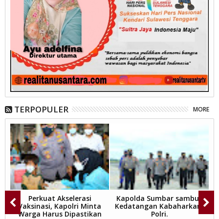
TERPOPULER
MORE
V
Perkuat Akselerasi
Kapolda Sumbar sambut
ng
Vaksinasi, Kapolri Minta
Kedatangan Kabaharkam
M
Warga Harus Dipastikan
Polri.