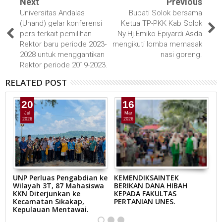
Next
Previous
Universitas Andalas
Bupati Solok bersama
(Unand) gelar konferensi
Ketua TP-PKK Kab Solok
pers terkait pemilihan
Ny.Hj.Emiko Epiyardi Asda
Rektor baru periode 2023-
mengikuti lomba memasak
2028 untuk menggantikan
nasi goreng.
Rektor periode 2019-2023.
RELATED POST
20
16
Jul
Mar
2026
2026
A’
UNP Perluas Pengabdian ke
KEMENDIKSAINTEK
B
Wilayah 3T, 87 Mahasiswa
BERIKAN DANA HIBAH
B
KKN Diterjunkan ke
KEPADA FAKULTAS
M
Kecamatan Sikakap,
PERTANIAN UNES.
E
Kepulauan Mentawai.