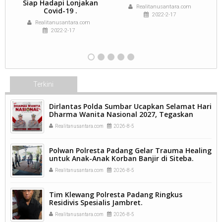
Siap Hadapi Lonjakan
Realitanusantara.com
Covid-19 .
2022-2-17
Realitanusantara.com
2022-2-17
Terkini
Dirlantas Polda Sumbar Ucapkan Selamat Hari
Dharma Wanita Nasional 2027, Tegaskan
Peran Perempuan sebagai Pilar Bangsa
Realitanusantara.com
2026-8-5
Polwan Polresta Padang Gelar Trauma Healing
untuk Anak-Anak Korban Banjir di Siteba.
Realitanusantara.com
2026-8-5
Tim Klewang Polresta Padang Ringkus
Residivis Spesialis Jambret.
Realitanusantara.com
2026-8-5