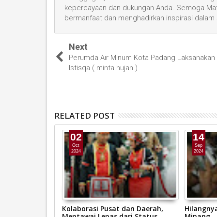
kepercayaan dan dukungan Anda. Semoga Mata
bermanfaat dan menghadirkan inspirasi dalam
Next
Perumda Air Minum Kota Padang Laksanakan 
Istisqa ( minta hujan )
RELATED POST
02
14
Oct
Sep
2024
2024
rovinsi
Kolaborasi Pusat dan Daerah,
Hilangny
. Raflis, SH.MH
Mentawai Lepas dari Status
Minang.