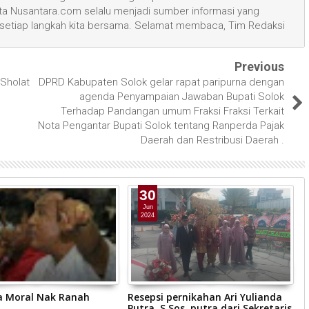
 Nusantara.com selalu menjadi sumber informasi yang
 setiap langkah kita bersama. Selamat membaca, Tim Redaksi
Previous
Sholat
DPRD Kabupaten Solok gelar rapat paripurna dengan
agenda Penyampaian Jawaban Bupati Solok
Terhadap Pandangan umum Fraksi Fraksi Terkait
Nota Pengantar Bupati Solok tentang Ranperda Pajak
Daerah dan Restribusi Daerah .
30
Jun
2024
a Moral Nak Ranah
Resepsi pernikahan Ari Yulianda
D
Putra, S.Sos, putra dari Sekretaris
P