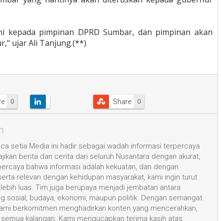
resmi kepada pimpinan DPRD Sumbar, dan pimpinan akan
" ujar Ali Tanjung.(**)
re
Share
0
0
m
a setia Media ini hadir sebagai wadah informasi terpercaya
kan berita dan cerita dari seluruh Nusantara dengan akurat,
 percaya bahwa informasi adalah kekuatan, dan dengan
 serta relevan dengan kehidupan masyarakat, kami ingin turut
ih luas. Tim juga berupaya menjadi jembatan antara
ang sosial, budaya, ekonomi, maupun politik. Dengan semangat
, kami berkomitmen menghadirkan konten yang mencerahkan,
semua kalangan. Kami mengucapkan terima kasih atas