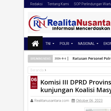
Redaksi
Tentang Kami
SOP Perlindungan War
TNI
POLRI
NASIONAL
EKO
Ratusan Personel Pol
BREAKING NEWS
2026-8-6
Beranda
DPRD Sumbar
Komisi III DPRD Provinsi Sumatera
06
Komisi III DPRD Provi
Oct
kunjungan Koalisi Mas
2023
Realitanusantara.com
Oktober 06, 2023