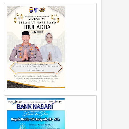
22
21
May
May
2024
2024
PRD Sumbar Gelar Rapat
Badan Kehormatan (BK) Dew
aripurna Penetapan
Perwakilan Rakyat Daerah (D