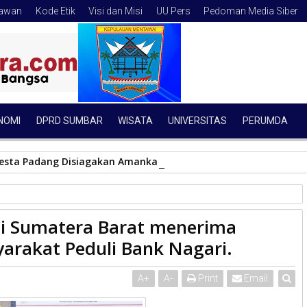
tawan
Kode Etik
Visi dan Misi
UU Pers
Pedoman Media Siber
NOMI
DPRD SUMBAR
WISATA
UNIVERSITAS
PERUMDA
resta Padang Disiagakan Amankan Perayaan Hari Jadi Kota Pad
 Barat menerima kunjungan Koalisi Masyarakat Peduli Bank Nagari.
nsi Sumatera Barat menerima
yarakat Peduli Bank Nagari.
A
+
A
-
Print
Email