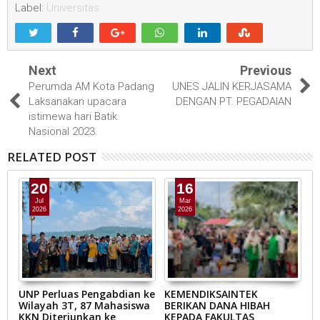
Label:
Universitas
Next
Previous
Perumda AM Kota Padang
UNES JALIN KERJASAMA
Laksanakan upacara
DENGAN PT. PEGADAIAN
istimewa hari Batik
Nasional 2023.
RELATED POST
20
16
Jul
Mar
2026
2026
A’
UNP Perluas Pengabdian ke
KEMENDIKSAINTEK
B
Wilayah 3T, 87 Mahasiswa
BERIKAN DANA HIBAH
B
KKN Diterjunkan ke
KEPADA FAKULTAS
M