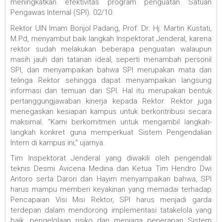
meningkatkan efektivitas program penguatan Satuan
Pengawas Internal (SPI). 02/10.
Rektor UIN Imam Bonjol Padang, Prof. Dr. Hj. Martin Kustati,
M.Pd, menyambut baik langkah Inspektorat Jenderal, karena
rektor sudah melakukan beberapa penguatan walaupun
masih jauh dari tatanan ideal, seperti menambah personil
SPI, dan menyampaikan bahwa SPI merupakan mata dan
telinga Rektor sehingga dapat menyampaikan langsung
informasi dan temuan dari SPI. Hal itu merupakan bentuk
pertanggungjawaban kinerja kepada Rektor. Rektor juga
menegaskan kesiapan kampus untuk berkontribusi secara
maksimal. "Kami berkomitmen untuk mengambil langkah-
langkah konkret guna memperkuat Sistem Pengendalian
Intern di kampus ini," ujarnya.
Tim Inspektorat Jenderal yang diwakili oleh pengendali
teknis Desmi Avicena Medina dan Ketua Tim Hendro Dwi
Antoro serta Darori dan Hayim menyampaikan bahwa, SPI
harus mampu memberi keyakinan yang memadai terhadap
Pencapaian Visi Misi Rektor, SPI harus menjadi garda
terdepan dalam mendorong implementasi tatakelola yang
baik, pengelolaan risiko dan menjaga penerapan Sistem