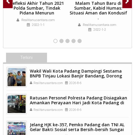
l
Refleksi Akhir Tahun 2021
Malam Tahun Baru di
n
Polda Sumbar, Tindak
Sumbar, Kabid Humas:
(
ik
Pidana Menurun
Situasi Aman dan Kondusif
.
Realitanusantara.com
2022-1-1
Realitanusantara.com
2022-1-2
Terkini
Wakil Wali Kota Padang Dampingi Sestama
BNPB Tinjau Lokasi Banjir Bandang, Dorong
Percepatan Penanganan Pascabencana.
Realitanusantara.com
2026-8-6
Ratusan Personel Polresta Padang Disiagakan
Amankan Perayaan Hari Jadi Kota Padang di
Kawasan Pantai Padang.
Realitanusantara.com
2026-8-6
Jelang HJK ke-357, Pemko Padang dan TNI AL
Gelar Bakti Sosial serta Bersih-bersih Sungai
Batang Arau.