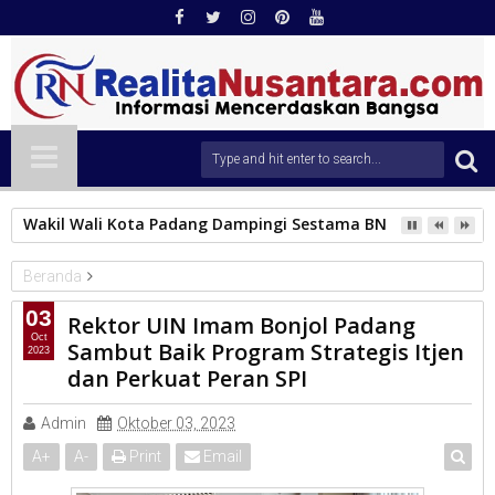
Wakil Wali Kota Padang Dampingi Sestama BNPB Tinjau Lok
Beranda
Universitas
03
Rektor UIN Imam Bonjol Padang
Rektor UIN Imam Bonjol Padang Sambut Baik Program Strategis
Oct
Sambut Baik Program Strategis Itjen
2023
Itjen dan Perkuat Peran SPI
dan Perkuat Peran SPI
Admin
Oktober 03, 2023
A
+
A
-
Print
Email