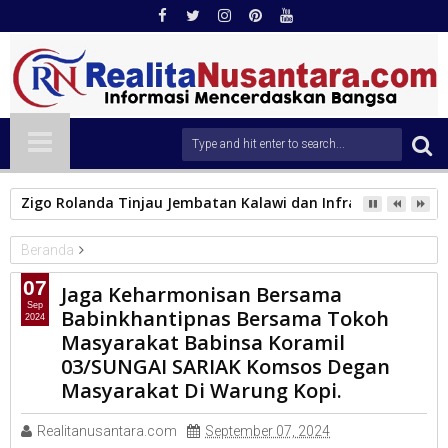
Zigo Rolanda Tinjau Jembatan Kalawi dan Infrastruktur Ter
Beranda
TNI
07
Jaga Keharmonisan Bersama
Jaga Keharmonisan Bersama Babinkhantipnas Bersama Tokoh
Sep
Babinkhantipnas Bersama Tokoh
2024
Masyarakat Babinsa Koramil 03/SUNGAI SARIAK Komsos
Masyarakat Babinsa Koramil
Degan Masyarakat Di Warung Kopi.
03/SUNGAI SARIAK Komsos Degan
Masyarakat Di Warung Kopi.
Realitanusantara.com
September 07, 2024