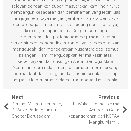
menghadirkan berita yang mendidik, inspiratif, serta
relevan dengan kehidupan masyarakat, kami ingin turut
membangun kesadaran dan pemahaman yang lebih luas.
Tim juga berupaya menjadi jembatan antara pembaca
dan berbagai isu terkini, baik di bidang sosial, budaya,
ekonomi, maupun politik. Dengan semangat
independensi dan profesionalisme jurnalistik, kami
berkomitmen menghadirkan konten yang mencerahkan,
menggugah, dan mendekatkan Nusantara bagi semua
kalangan. Kami mengucapkan terima kasih atas
kepercayaan dan dukungan Anda. Semoga Mata
Nusantara.com selalu menjadi sumber informasi yang
bermanfaat dan menghadirkan inspirasi dalam setiap
langkah kita bersama. Selamat membaca, Tim Redaksi
Next
Previous
Perkuat Mitigasi Bencana,
Pj Wako Padang Terima
Pj Wako Padang Tinjau
Anugerah Gelar
Shelter Darussalam.
Kepangeranan dari KGPAA
Mangku Alam II.