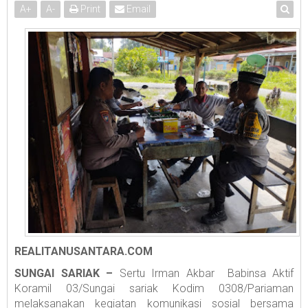
A
+
A
-
Print
Email
REALITANUSANTARA.COM
SUNGAI SARIAK –
Sertu Irman Akbar Babinsa Aktif
Koramil 03/Sungai sariak Kodim 0308/Pariaman
melaksanakan kegiatan komunikasi sosial bersama