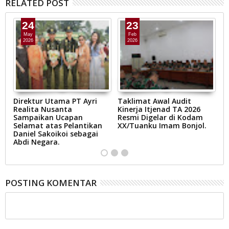
RELATED POST
24
23
May
Feb
2026
2026
Direktur Utama PT Ayri
Taklimat Awal Audit
P
Realita Nusanta
Kinerja Itjenad TA 2026
O
Sampaikan Ucapan
Resmi Digelar di Kodam
Selamat atas Pelantikan
XX/Tuanku Imam Bonjol.
Daniel Sakoikoi sebagai
Abdi Negara.
POSTING KOMENTAR