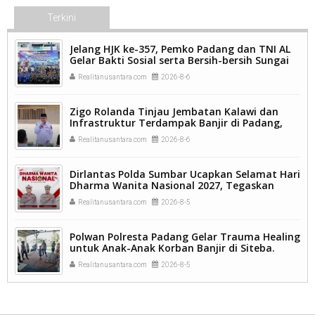
Terkini
Jelang HJK ke-357, Pemko Padang dan TNI AL
Gelar Bakti Sosial serta Bersih-bersih Sungai
Batang Arau.
Realitanusantara.com
2026-8-6
Zigo Rolanda Tinjau Jembatan Kalawi dan
Infrastruktur Terdampak Banjir di Padang,
Pemulihan Pascabencana Jadi Prioritas.
Realitanusantara.com
2026-8-6
Dirlantas Polda Sumbar Ucapkan Selamat Hari
Dharma Wanita Nasional 2027, Tegaskan
Peran Perempuan sebagai Pilar Bangsa
Realitanusantara.com
2026-8-5
Polwan Polresta Padang Gelar Trauma Healing
untuk Anak-Anak Korban Banjir di Siteba.
Realitanusantara.com
2026-8-5