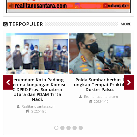
TERPOPULER
MORE
an
Perumdam Kota Padang
Polda Sumbar berhasil
K
ni
Terima kunjungan Komisi
ungkap Tempat Praktik
11
C DPRD Prov. Sumatera
Dokter Palsu.
Y
n,
Utara dan PDAM Tirta
Realitanusantara.com
Nadi.
T
2022-1-19
D
Realitanusantara.com
2022-1-20