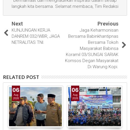
bermanfaat dan menghadirkan inspirasi dalam setiap
langkah kita bersama. Selamat membaca, Tim Redaksi
Next
Previous
KUNJUNGAN KERJA
Jaga Keharmonisan
DANREM 032/WBR, JAGA
Bersama Babinkhantipnas
NETRALITAS TNI.
Bersama Tokoh
Masyarakat Babinsa
Koramil 03/SUNGAI SARIAK
Komsos Degan Masyarakat
Di Warung Kopi.
RELATED POST
06
06
Aug
Aug
2026
2026