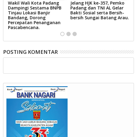
Wakil Wali Kota Padang
Jelang HJK ke-357, Pemko
Z
Dampingi Sestama BNPB
Padang dan TNI AL Gelar
J
Tinjau Lokasi Banjir
Bakti Sosial serta Bersih-
I
m
Bandang, Dorong
bersih Sungai Batang Arau.
Ba
Percepatan Penanganan
P
Pascabencana.
Ja
POSTING KOMENTAR