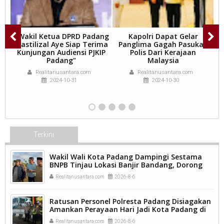
" Wakil Ketua DPRD Padang
Kapolri Dapat Gelar
Mastilizal Aye Siap Terima
Panglima Gagah Pasukan
Kunjungan Audiensi PJKIP
Polis Dari Kerajaan
Padang"
Malaysia
Realitanusantara.com
Realitanusantara.com
2024-10-31
2024-10-30
Terkini
Wakil Wali Kota Padang Dampingi Sestama
BNPB Tinjau Lokasi Banjir Bandang, Dorong
Percepatan Penanganan Pascabencana.
Realitanusantara.com
2026-8-6
Ratusan Personel Polresta Padang Disiagakan
Amankan Perayaan Hari Jadi Kota Padang di
Kawasan Pantai Padang.
Realitanusantara.com
2026-8-6