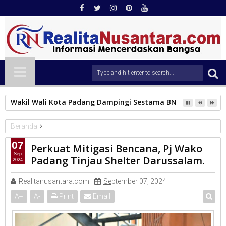
Wakil Wali Kota Padang Dampingi Sestama BNPB Tinjau Lok
Beranda
PEMKO PADANG
07
Perkuat Mitigasi Bencana, Pj Wako
Perkuat Mitigasi Bencana, Pj Wako Padang Tinjau Shelter
Sep
Padang Tinjau Shelter Darussalam.
2024
Darussalam.
Realitanusantara.com
September 07, 2024
A
+
A
-
Print
Email