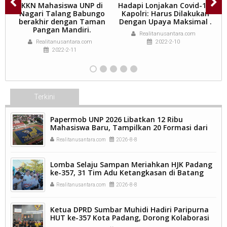
n
KKN Mahasiswa UNP di
Hadapi Lonjakan Covid-19,
t
Nagari Talang Babungo
Kapolri: Harus Dilakukan
berakhir dengan Taman
Dengan Upaya Maksimal .
Pangan Mandiri.
Realitanusantara.com
Realitanusantara.com
2022-2-10
2022-2-11
Terkini
Papermob UNP 2026 Libatkan 12 Ribu
Mahasiswa Baru, Tampilkan 20 Formasi dari
9.250 Kavling.
Realitanusantara.com
2026-8-8
Lomba Selaju Sampan Meriahkan HJK Padang
ke-357, 31 Tim Adu Ketangkasan di Batang
Arau.
Realitanusantara.com
2026-8-8
Ketua DPRD Sumbar Muhidi Hadiri Paripurna
HUT ke-357 Kota Padang, Dorong Kolaborasi
dan Inovasi Berkelanjutan.