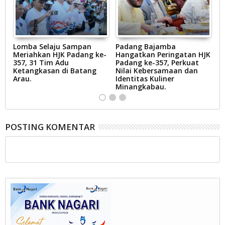
gi
Lomba Selaju Sampan
Padang Bajamba
W
Meriahkan HJK Padang ke-
Hangatkan Peringatan HJK
D
357, 31 Tim Adu
Padang ke-357, Perkuat
Ti
Ketangkasan di Batang
Nilai Kebersamaan dan
B
Arau.
Identitas Kuliner
P
s.
Minangkabau.
P
POSTING KOMENTAR