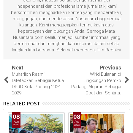
independensi dan profesionalisme jurnalistik, kami
berkomitmen menghadirkan konten yang mencerahkan,
menggugah, dan mendekatkan Nusantara bagi semua
kalangan. Kami mengucapkan terima kasih atas
kepercayaan dan dukungan Anda. Semoga Mata
Nusantara.com selalu menjadi sumber informasi yang
bermanfaat dan menghadirkan inspirasi dalam setiap
langkah kita bersama. Selamat membaca, Tim Redaksi
Next
Previous
Muharlion Resmi
Wirid Bulanan di
Ditetapkan Sebagai Ketua
Lingkungan Pemko
DPRD Kota Padang 2024-
Padang: Alquran Sebagai
2029.
Obat dan Senjata.
RELATED POST
08
08
Aug
Aug
2026
2026