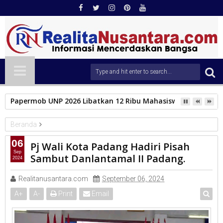
Papermob UNP 2026 Libatkan 12 Ribu Mahasiswa Baru, Tampil
Beranda
PEMKO PADANG
06
Pj Wali Kota Padang Hadiri Pisah
Pj Wali Kota Padang Hadiri Pisah Sambut Danlantamal II Padang.
Sep
Sambut Danlantamal II Padang.
2024
Realitanusantara.com
September 06, 2024
A
+
A
-
Print
Email