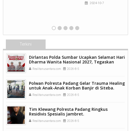
2024-10-7
Terkini
Dirlantas Polda Sumbar Ucapkan Selamat Hari
Dharma Wanita Nasional 2027, Tegaskan
Peran Perempuan sebagai Pilar Bangsa
Realitanusantara.com
2026-8-5
Polwan Polresta Padang Gelar Trauma Healing
untuk Anak-Anak Korban Banjir di Siteba.
Realitanusantara.com
2026-8-5
Tim Klewang Polresta Padang Ringkus
Residivis Spesialis Jambret.
Realitanusantara.com
2026-8-5