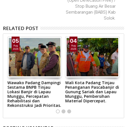
(Open Defecation Free) /
Stop Buang Air Besar
Sembarangan (BABS) Kab
Solok.
RELATED POST
05
04
Aug
Aug
2026
2026
Wawako Padang Dampingi
Wali Kota Padang Tinjau
W
Sestama BNPB Tinjau
Penanganan Pascabanjir di
K
P:
Lokasi Banjir di Lapau
Gunung Sariak dan Lapau
T
s
Munggu, Percepatan
Munggu, Pembersihan
D
.
Rehabilitasi dan
Material Dipercepat.
D
Rekonstruksi Jadi Prioritas.