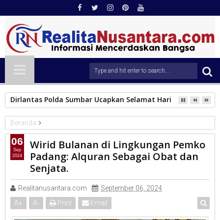
Dirlantas Polda Sumbar Ucapkan Selamat Hari Dharma Wani
Beranda
PEMKO PADANG
06
Wirid Bulanan di Lingkungan Pemko
Wirid Bulanan di Lingkungan Pemko Padang: Alquran Sebagai
Sep
Padang: Alquran Sebagai Obat dan
2024
Obat dan Senjata.
Senjata.
Realitanusantara.com
September 06, 2024
A
+
A
-
Print
Email