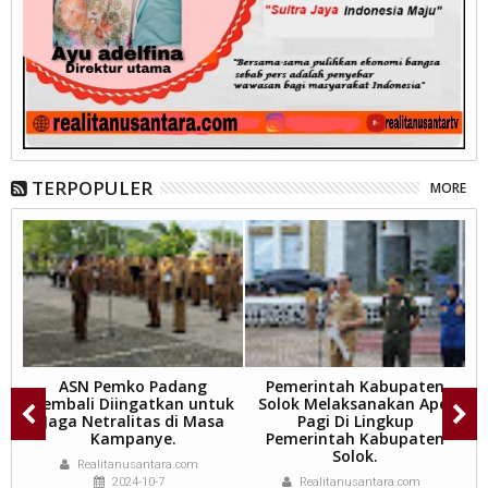
TERPOPULER
MORE
ASN Pemko Padang
Pemerintah Kabupaten
Kembali Diingatkan untuk
Solok Melaksanakan Apel
s
Jaga Netralitas di Masa
Pagi Di Lingkup
di
Kampanye.
Pemerintah Kabupaten
Solok.
U
Realitanusantara.com
d
2024-10-7
Realitanusantara.com