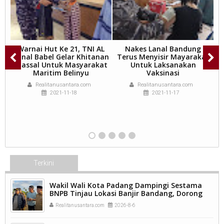
i
Warnai Hut Ke 21, TNI AL
Nakes Lanal Bandung
Lanal Babel Gelar Khitanan
Terus Menyisir Mayarakat
I
de
Massal Untuk Masyarakat
Untuk Laksanakan
Maritim Belinyu
Vaksinasi
Realitanusantara.com
Realitanusantara.com
2021-11-18
2021-11-17
Terkini
Wakil Wali Kota Padang Dampingi Sestama
BNPB Tinjau Lokasi Banjir Bandang, Dorong
Percepatan Penanganan Pascabencana.
Realitanusantara.com
2026-8-6