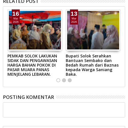
RELATED POST
16
13
Mar
Mar
2026
2026
AB
PEMKAB SOLOK LAKUKAN
Bupati Solok Serahkan
B
SIDAK DAN PENGAWASAN
Bantuan Sembako dan
S
N
HARGA BAHAN POKOK DI
Bedah Rumah dari Baznas
K
A
PASAR MUARA PANAS
kepada Warga Saniang
M
MENJELANG LEBARAN.
Baka.
B
POSTING KOMENTAR