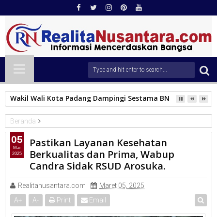
Wakil Wali Kota Padang Dampingi Sestama BNPB Tinjau Lok
Beranda
KAB.SOLOK
05
Pastikan Layanan Kesehatan
Pastikan Layanan Kesehatan Berkualitas dan Prima, Wabup
Mar
Berkualitas dan Prima, Wabup
2025
Candra Sidak RSUD Arosuka.
Candra Sidak RSUD Arosuka.
Realitanusantara.com
Maret 05, 2025
A
+
A
-
Print
Email