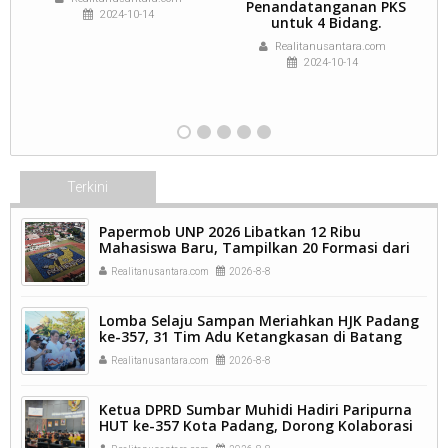
Penandatanganan PKS
B
2024-10-14
untuk 4 Bidang.
Realitanusantara.com
2024-10-14
Terkini
Papermob UNP 2026 Libatkan 12 Ribu
Mahasiswa Baru, Tampilkan 20 Formasi dari
9.250 Kavling.
Realitanusantara.com
2026-8-8
Lomba Selaju Sampan Meriahkan HJK Padang
ke-357, 31 Tim Adu Ketangkasan di Batang
Arau.
Realitanusantara.com
2026-8-8
Ketua DPRD Sumbar Muhidi Hadiri Paripurna
HUT ke-357 Kota Padang, Dorong Kolaborasi
dan Inovasi Berkelanjutan.