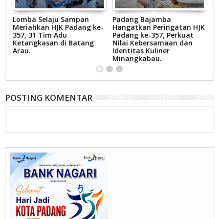
gi
Lomba Selaju Sampan
Padang Bajamba
W
Meriahkan HJK Padang ke-
Hangatkan Peringatan HJK
D
357, 31 Tim Adu
Padang ke-357, Perkuat
Ti
Ketangkasan di Batang
Nilai Kebersamaan dan
B
Arau.
Identitas Kuliner
P
s.
Minangkabau.
P
POSTING KOMENTAR