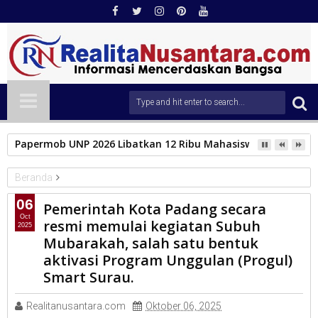
Papermob UNP 2026 Libatkan 12 Ribu Mahasiswa Baru, Tampil
Beranda
PEMKO PADANG
06
Pemerintah Kota Padang secara
Pemerintah Kota Padang secara resmi memulai kegiatan Subuh
Oct
resmi memulai kegiatan Subuh
2025
Mubarakah, salah satu bentuk aktivasi Program Unggulan
Mubarakah, salah satu bentuk
(Progul) Smart Surau.
aktivasi Program Unggulan (Progul)
Smart Surau.
Realitanusantara.com
Oktober 06, 2025