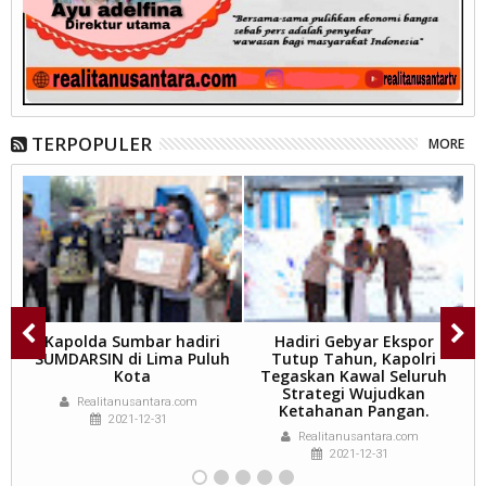
TERPOPULER
MORE
9,
Kapolda Sumbar hadiri
Hadiri Gebyar Ekspor
P
ar
SUMDARSIN di Lima Puluh
Tutup Tahun, Kapolri
P
Kota
Tegaskan Kawal Seluruh
Strategi Wujudkan
Realitanusantara.com
Ketahanan Pangan.
2021-12-31
Realitanusantara.com
2021-12-31