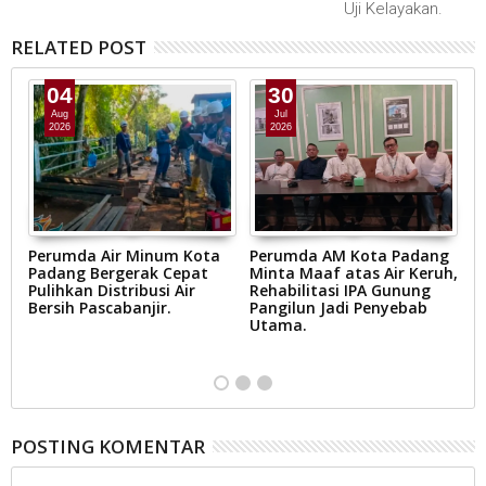
Uji Kelayakan.
RELATED POST
04
30
Aug
Jul
2026
2026
Perumda Air Minum Kota
Perumda AM Kota Padang
S
Padang Bergerak Cepat
Minta Maaf atas Air Keruh,
P
Pulihkan Distribusi Air
Rehabilitasi IPA Gunung
P
Bersih Pascabanjir.
Pangilun Jadi Penyebab
R
Utama.
S
P
POSTING KOMENTAR