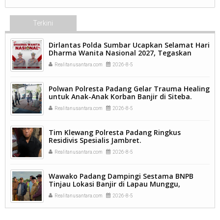
Terkini
Dirlantas Polda Sumbar Ucapkan Selamat Hari
Dharma Wanita Nasional 2027, Tegaskan
Peran Perempuan sebagai Pilar Bangsa
Realitanusantara.com
2026-8-5
Polwan Polresta Padang Gelar Trauma Healing
untuk Anak-Anak Korban Banjir di Siteba.
Realitanusantara.com
2026-8-5
Tim Klewang Polresta Padang Ringkus
Residivis Spesialis Jambret.
Realitanusantara.com
2026-8-5
Wawako Padang Dampingi Sestama BNPB
Tinjau Lokasi Banjir di Lapau Munggu,
Percepatan Rehabilitasi dan Rekonstruksi Jadi
Realitanusantara.com
2026-8-5
Prioritas.