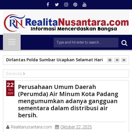
Dirlantas Polda Sumbar Ucapkan Selamat Hari Dharma Wani
Beranda
PERUMDA
22
Perusahaan Umum Daerah
Perusahaan Umum Daerah (Perumda) Air Minum Kota Padang
Oct
(Perumda) Air Minum Kota Padang
2025
mengumumkan adanya gangguan sementara dalam distribusi
mengumumkan adanya gangguan
air bersih.
sementara dalam distribusi air
bersih.
Realitanusantara.com
Oktober 22, 2025