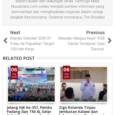
kepercayaan dan dukungan Anda. Semoga Mata
Nusantara.com selalu menjadi sumber informasi yang
bermanfaat dan menghadirkan inspirasi dalam setiap
langkah kita bersama. Selamat membaca, Tim Redaksi
Next
Previous
Kepala Sekolah SDN 07
Wawako Maigus Nasir: KSB
Pulau Air Paparkan Target
Garda Terdepan Saat
100 Hari Kerja.
Darurat.
RELATED POST
06
06
Aug
Aug
2026
2026
Jelang HJK ke-357, Pemko
Zigo Rolanda Tinjau
W
li
Padang dan TNI AL Gelar
Jembatan Kalawi dan
S