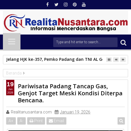
Jelang HJK ke-357, Pemko Padang dan TNI AL Gelar Bakti Sosi
Beranda
PEMKO PADANG
19
Pariwisata Padang Tancap Gas,
Pariwisata Padang Tancap Gas, Genjot Target Meski Kondisi
Jan
Genjot Target Meski Kondisi Diterpa
2026
Diterpa Bencana.
Bencana.
Realitanusantara.com
Januari 19, 2026
A
+
A
-
Print
Email