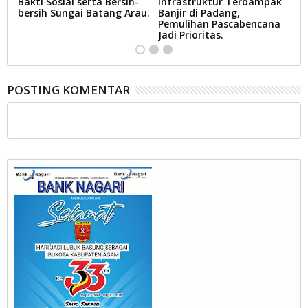
a
Bakti Sosial serta Bersih-
Infrastruktur Terdampak
Lo
bersih Sungai Batang Arau.
Banjir di Padang,
M
Pemulihan Pascabencana
R
Jadi Prioritas.
Re
POSTING KOMENTAR