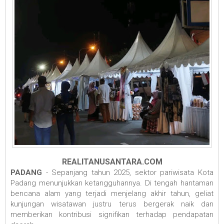
REALITANUSANTARA.COM
PADANG
- Sepanjang tahun 2025, sektor pariwisata Kota
Padang menunjukkan ketangguhannya. Di tengah hantaman
bencana alam yang terjadi menjelang akhir tahun, geliat
kunjungan wisatawan justru terus bergerak naik dan
memberikan kontribusi signifikan terhadap pendapatan