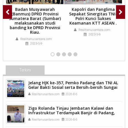
Badan Musyawarah
Kapolri dan Panglima
ah
(Banmus) DPRD Provinsi
Sepakat Sinergitas TNI-
i
Sumatera Barat (Sumbar)
Polri Kunci Sukses
r
melaksanakan studi
Keamanan KTT ASEAN .
K
 4
banding ke DPRD Provinsi
Realitanusantara.com
an
Riau.
2023-5-9
Realitanusantara.com
2023-5-9
Terkini
Jelang HJK ke-357, Pemko Padang dan TNI AL
Gelar Bakti Sosial serta Bersih-bersih Sungai
Batang Arau.
Realitanusantara.com
2026-8-6
Zigo Rolanda Tinjau Jembatan Kalawi dan
Infrastruktur Terdampak Banjir di Padang,
Pemulihan Pascabencana Jadi Prioritas.
Realitanusantara.com
2026-8-6