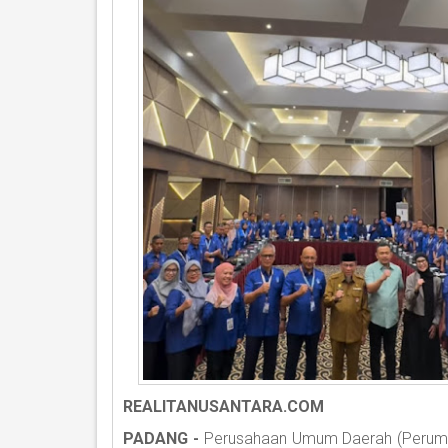
REALITANUSANTARA.COM
PADANG -
Perusahaan Umum Daerah (Perumd