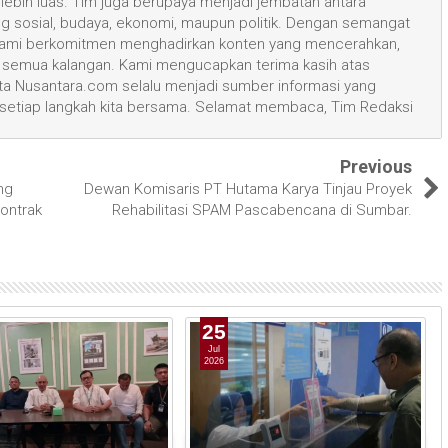
ih luas. Tim juga berupaya menjadi jembatan antara
ang sosial, budaya, ekonomi, maupun politik. Dengan semangat
, kami berkomitmen menghadirkan konten yang mencerahkan,
semua kalangan. Kami mengucapkan terima kasih atas
 Nusantara.com selalu menjadi sumber informasi yang
 setiap langkah kita bersama. Selamat membaca, Tim Redaksi
Previous
ng
Dewan Komisaris PT Hutama Karya Tinjau Proyek
ontrak
Rehabilitasi SPAM Pascabencana di Sumbar.
25
Jul
2026