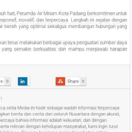
h hati, Perumda Air Minum Kota Padang berkomitmen untuk
ponsif, inovatif, dan terpercaya. Langkah ini sejalan dengan
ir bersih yang optimal sekaligus membangun hubungan yang
kan terus melakukan berbagai upaya penguatan sumber daya
k yang semakin berkualitas dan mampu menjawab harapan
re
Share
0
0
m
a setia Media ini hadir sebagai wadah informasi terpercaya
kan berita dan cerita dari seluruh Nusantara dengan akurat,
 percaya bahwa informasi adalah kekuatan, dan dengan
 serta relevan dengan kehidupan masyarakat, kami ingin turut