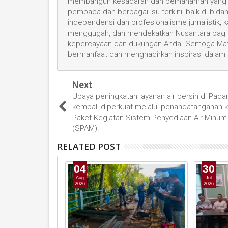
membangun kesadaran dan pemahaman yang leb
pembaca dan berbagai isu terkini, baik di bid
independensi dan profesionalisme jurnalistik
menggugah, dan mendekatkan Nusantara bagi 
kepercayaan dan dukungan Anda. Semoga Mata
bermanfaat dan menghadirkan inspirasi dalam
Next
Upaya peningkatan layanan air bersih di Pada
kembali diperkuat melalui penandatanganan k
Paket Kegiatan Sistem Penyediaan Air Minum
(SPAM).
RELATED POST
04
30
Aug
Jul
2026
2026